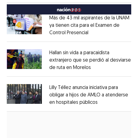
México
Opens in new window
Más de 43 mil aspirantes de la UNAM
ya tienen cita para el Examen de
Control Presencial
Opens in new window
Opens in new window
Hallan sin vida a paracaidista
extranjero que se perdió al desviarse
de ruta en Morelos
Opens in new windo
Opens in new window
Lilly Téllez anuncia iniciativa para
obligar a hijos de AMLO a atenderse
en hospitales públicos
Opens in new wi
Opens in new window