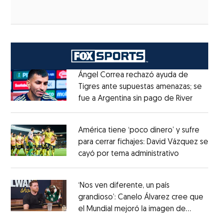
Ángel Correa rechazó ayuda de
Tigres ante supuestas amenazas; se
fue a Argentina sin pago de River
Opens 
Opens in new window
América tiene ‘poco dinero’ y sufre
para cerrar fichajes: David Vázquez se
cayó por tema administrativo
Opens in 
Opens in new window
‘Nos ven diferente, un país
grandioso’: Canelo Álvarez cree que
el Mundial mejoró la imagen de
Opens in new window