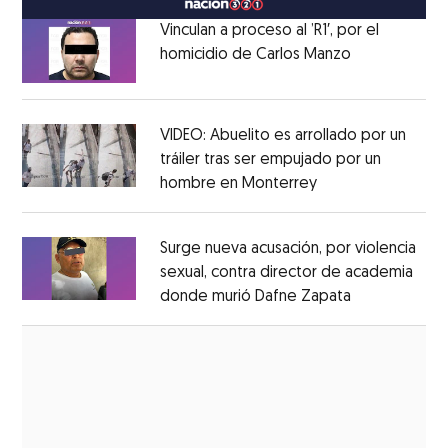
Vinculan a proceso al ’R1′, por el
homicidio de Carlos Manzo
Opens in ne
Opens in new window
VIDEO: Abuelito es arrollado por un
tráiler tras ser empujado por un
hombre en Monterrey
Opens in new wi
Opens in new window
Surge nueva acusación, por violencia
sexual, contra director de academia
donde murió Dafne Zapata
Opens in ne
Opens in new window