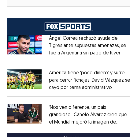
Ángel Correa rechazó ayuda de
Tigres ante supuestas amenazas; se
fue a Argentina sin pago de River
Opens 
Opens in new window
América tiene ‘poco dinero’ y sufre
para cerrar fichajes: David Vázquez se
cayó por tema administrativo
Opens in 
Opens in new window
‘Nos ven diferente, un país
grandioso’: Canelo Álvarez cree que
el Mundial mejoró la imagen de
Opens in new window
México
Opens in new window