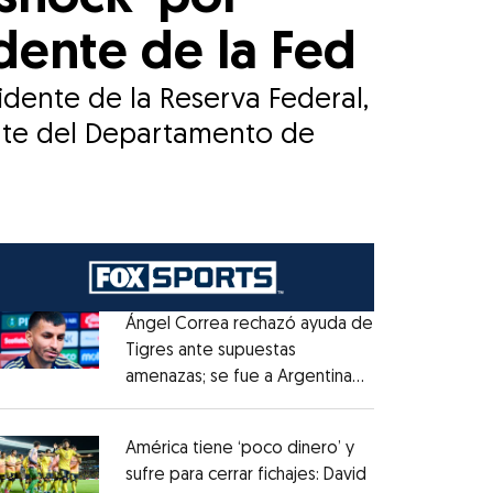
dente de la Fed
idente de la Reserva Federal,
arte del Departamento de
Ángel Correa rechazó ayuda de
Tigres ante supuestas
amenazas; se fue a Argentina
Opens in new window
sin pago de River
Opens in new window
América tiene ‘poco dinero’ y
sufre para cerrar fichajes: David