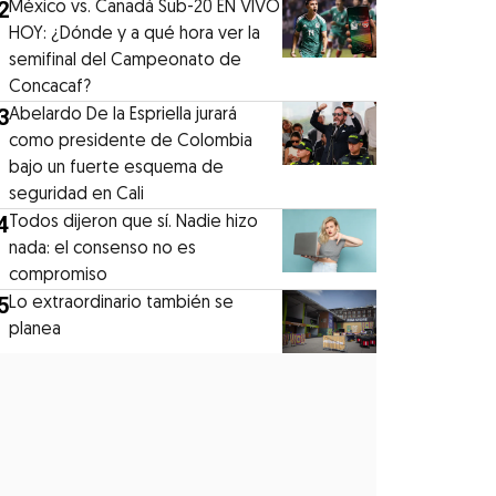
2
México vs. Canadá Sub-20 EN VIVO
HOY: ¿Dónde y a qué hora ver la
semifinal del Campeonato de
Concacaf?
3
Abelardo De la Espriella jurará
como presidente de Colombia
bajo un fuerte esquema de
seguridad en Cali
4
Todos dijeron que sí. Nadie hizo
nada: el consenso no es
compromiso
5
Lo extraordinario también se
planea