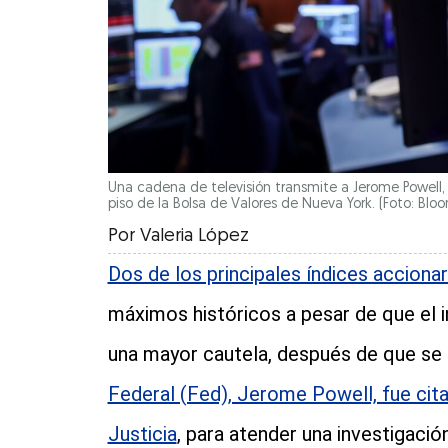
Una cadena de televisión transmite a Jerome Powell, 
piso de la Bolsa de Valores de Nueva York. (Foto: Bl
Por
Valeria López
Dos de los principales índices accionar
máximos históricos a pesar de que el i
una mayor cautela, después de que se
Federal (Fed), Jerome Powell, fue cit
Justicia
, para atender una investigació