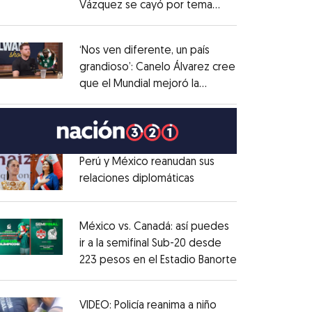
Vázquez se cayó por tema
Opens in new window
administrativo
Opens in new window
‘Nos ven diferente, un país
grandioso’: Canelo Álvarez cree
que el Mundial mejoró la
Opens in new window
imagen de México
Opens in new window
Perú y México reanudan sus
relaciones diplomáticas
Opens in new window
Opens in new window
México vs. Canadá: así puedes
ir a la semifinal Sub-20 desde
223 pesos en el Estadio Banorte
Opens in new
Opens in new window
VIDEO: Policía reanima a niño