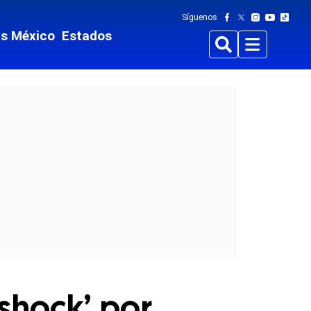
Síguenos
ts México
Estados
Buscar
Menu
‘shock’ por