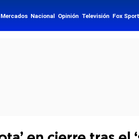
Mercados
Nacional
Opinión
Televisión
Fox Spor
cial-whatsapp
ota’ en cierre tras el 