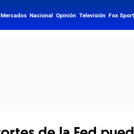
Mercados
Nacional
Opinión
Televisión
Fox Spor
cial-whatsapp
cortes de la Fed pue