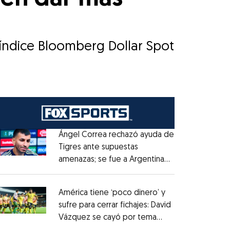
 índice Bloomberg Dollar Spot
Ángel Correa rechazó ayuda de
Tigres ante supuestas
amenazas; se fue a Argentina
Opens in new window
sin pago de River
Opens in new window
América tiene ‘poco dinero’ y
sufre para cerrar fichajes: David
Vázquez se cayó por tema
Opens in new window