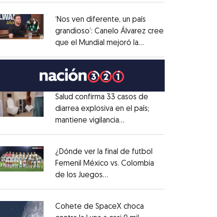
administrativo
Opens in new window
‘Nos ven diferente, un país
grandioso’: Canelo Álvarez cree
que el Mundial mejoró la
Opens in new window
imagen de México
Opens in new window
Salud confirma 33 casos de
diarrea explosiva en el país;
mantiene vigilancia
Opens in new window
epidemiológica
Opens in new window
¿Dónde ver la final de futbol
Femenil México vs. Colombia
de los Juegos
Opens in new window
Centroamericanos?
Opens in new window
Cohete de SpaceX choca