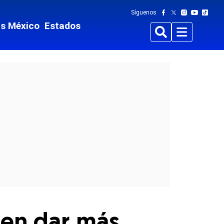
Síguenos
ts México
Estados
Buscar
Menu
den dar más