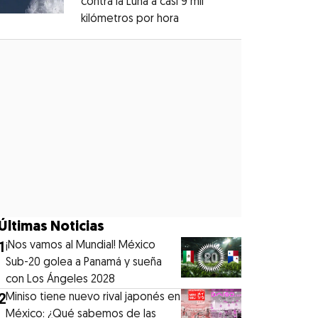
contra la Luna a casi 9 mil
kilómetros por hora
Opens in new window
Opens in new window
Últimas Noticias
1
¡Nos vamos al Mundial! México
Sub-20 golea a Panamá y sueña
con Los Ángeles 2028
2
Miniso tiene nuevo rival japonés en
México: ¿Qué sabemos de las