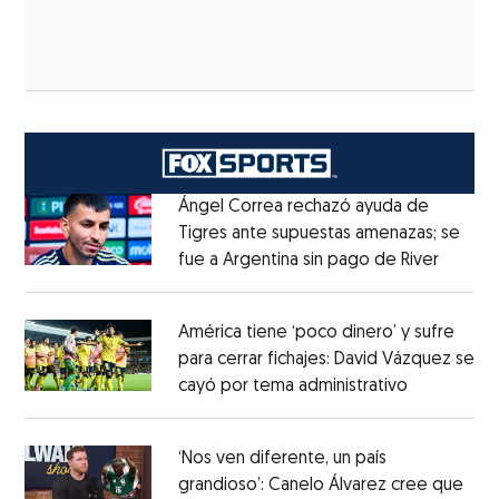
Ángel Correa rechazó ayuda de
Tigres ante supuestas amenazas; se
fue a Argentina sin pago de River
Opens 
Opens in new window
América tiene ‘poco dinero’ y sufre
para cerrar fichajes: David Vázquez se
cayó por tema administrativo
Opens in 
Opens in new window
‘Nos ven diferente, un país
grandioso’: Canelo Álvarez cree que