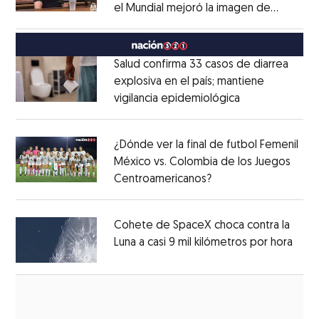
el Mundial mejoró la imagen de
Opens in new window
México
Opens in new window
Salud confirma 33 casos de diarrea
explosiva en el país; mantiene
vigilancia epidemiológica
Opens in new 
Opens in new window
¿Dónde ver la final de futbol Femenil
México vs. Colombia de los Juegos
Centroamericanos?
Opens in new windo
Opens in new window
Cohete de SpaceX choca contra la
Luna a casi 9 mil kilómetros por hora
Open
Opens in new window