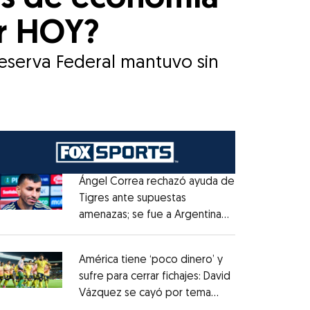
ar HOY?
eserva Federal mantuvo sin
Ángel Correa rechazó ayuda de
Tigres ante supuestas
amenazas; se fue a Argentina
Opens in new window
sin pago de River
Opens in new window
América tiene ‘poco dinero’ y
sufre para cerrar fichajes: David
Vázquez se cayó por tema
Opens in new window