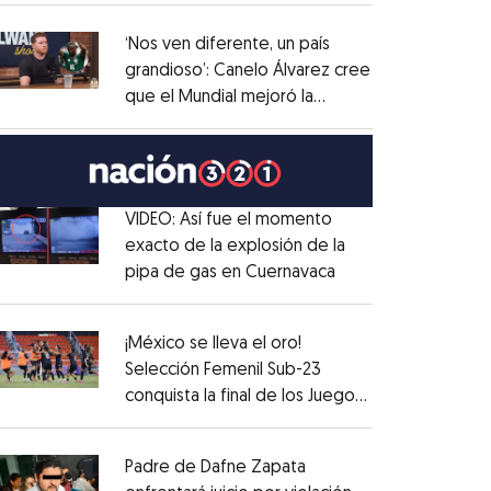
administrativo
Opens in new window
‘Nos ven diferente, un país
grandioso’: Canelo Álvarez cree
que el Mundial mejoró la
Opens in new window
imagen de México
Opens in new window
VIDEO: Así fue el momento
exacto de la explosión de la
pipa de gas en Cuernavaca
Opens in new win
Opens in new window
¡México se lleva el oro!
Selección Femenil Sub-23
conquista la final de los Juegos
Opens in new window
Centroamericanos
Opens in new window
Padre de Dafne Zapata