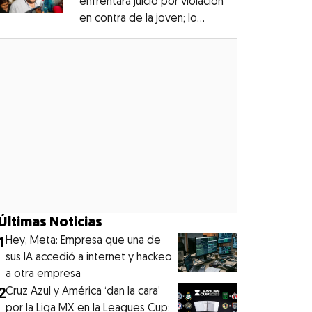
enfrentará juicio por violación
en contra de la joven; lo
Opens in new window
denunciaron en 2019
Opens in new window
Últimas Noticias
1
Hey, Meta: Empresa que una de
sus IA accedió a internet y hackeo
a otra empresa
2
Cruz Azul y América ‘dan la cara’
por la Liga MX en la Leagues Cup: