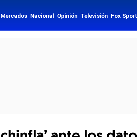
Mercados
Nacional
Opinión
Televisión
Fox Spor
cial-whatsapp
chinfla’ ante los da