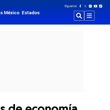
Síguenos
ts México
Estados
Buscar
Menu
tos de economía