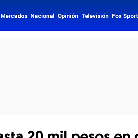
Mercados
Nacional
Opinión
Televisión
Fox Spor
cial-whatsapp
sta 20 mil pesos en 