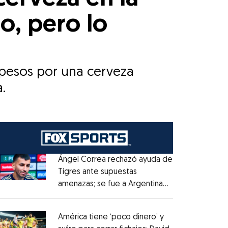
o, pero lo
 pesos por una cerveza
.
Ángel Correa rechazó ayuda de
Tigres ante supuestas
amenazas; se fue a Argentina
Opens in new window
sin pago de River
Opens in new window
América tiene ‘poco dinero’ y