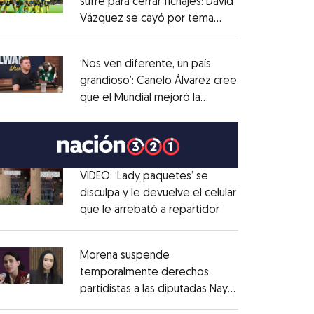
sufre para cerrar fichajes: David
Vázquez se cayó por tema
Opens in new window
administrativo
Opens in new window
‘Nos ven diferente, un país
grandioso’: Canelo Álvarez cree
que el Mundial mejoró la
Opens in new window
imagen de México
Opens in new window
VIDEO: ‘Lady paquetes’ se
disculpa y le devuelve el celular
que le arrebató a repartidor
Opens in new win
Opens in new window
Morena suspende
temporalmente derechos
partidistas a las diputadas Nay
Opens in new window
Salvatori y Grace Palomares
Opens in new win