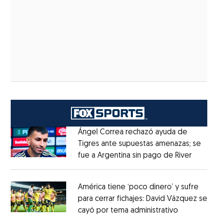
Ángel Correa rechazó ayuda de
Tigres ante supuestas amenazas; se
fue a Argentina sin pago de River
Opens 
Opens in new window
América tiene ‘poco dinero’ y sufre
para cerrar fichajes: David Vázquez se
cayó por tema administrativo
Opens in 