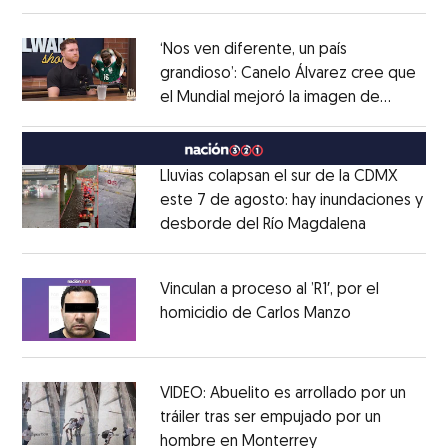
Opens in new window
‘Nos ven diferente, un país
grandioso’: Canelo Álvarez cree que
el Mundial mejoró la imagen de
Opens in new window
México
Opens in new window
Lluvias colapsan el sur de la CDMX
este 7 de agosto: hay inundaciones y
desborde del Río Magdalena
Opens in 
Opens in new window
Vinculan a proceso al ’R1′, por el
homicidio de Carlos Manzo
Opens in ne
Opens in new window
VIDEO: Abuelito es arrollado por un
tráiler tras ser empujado por un
hombre en Monterrey
Opens in new wi