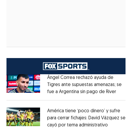
Ángel Correa rechazó ayuda de
Tigres ante supuestas amenazas; se
fue a Argentina sin pago de River
Opens 
Opens in new window
América tiene ‘poco dinero’ y sufre
para cerrar fichajes: David Vázquez se
cayó por tema administrativo
Opens in 
Opens in new window