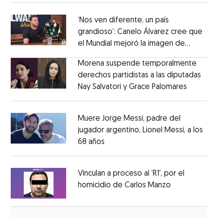
‘Nos ven diferente, un país
grandioso’: Canelo Álvarez cree que
el Mundial mejoró la imagen de
Opens in new window
México
Opens in new window
Morena suspende temporalmente
derechos partidistas a las diputadas
Nay Salvatori y Grace Palomares
Opens i
Opens in new window
Muere Jorge Messi, padre del
jugador argentino, Lionel Messi, a los
68 años
Opens in new window
Opens in new window
Vinculan a proceso al ’R1′, por el
homicidio de Carlos Manzo
Opens in ne
Opens in new window