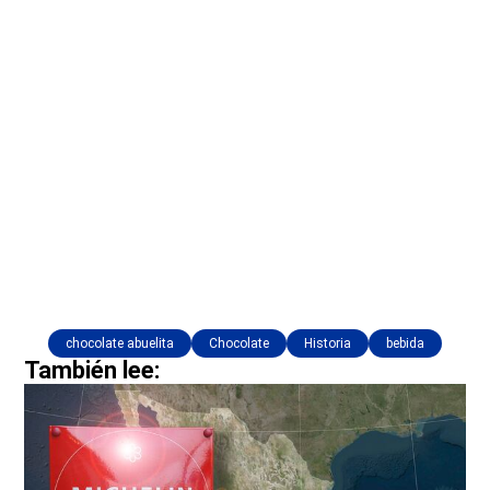
chocolate abuelita
Chocolate
Historia
bebida
También lee: