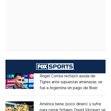
Ángel Correa rechazó ayuda de
Tigres ante supuestas amenazas; se
fue a Argentina sin pago de River
Opens 
Opens in new window
América tiene ‘poco dinero’ y sufre
para cerrar fichajes: David Vázquez se