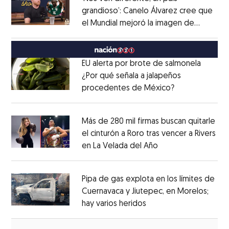
grandioso’: Canelo Álvarez cree que
el Mundial mejoró la imagen de
Opens in new window
México
Opens in new window
EU alerta por brote de salmonela
¿Por qué señala a jalapeños
procedentes de México?
Opens in new
Opens in new window
Más de 280 mil firmas buscan quitarle
el cinturón a Roro tras vencer a Rivers
en La Velada del Año
Opens in new win
Opens in new window
Pipa de gas explota en los límites de
Cuernavaca y Jiutepec, en Morelos;
hay varios heridos
Opens in new window
Opens in new window