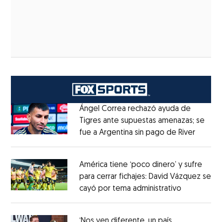
Ángel Correa rechazó ayuda de
Tigres ante supuestas amenazas; se
fue a Argentina sin pago de River
Opens 
Opens in new window
América tiene ‘poco dinero’ y sufre
para cerrar fichajes: David Vázquez se
cayó por tema administrativo
Opens in 
Opens in new window
‘Nos ven diferente, un país