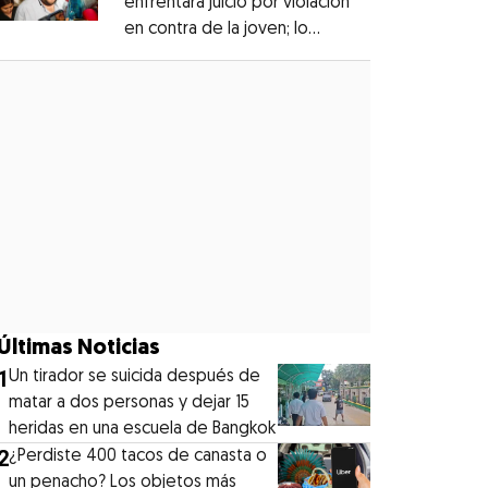
enfrentará juicio por violación
en contra de la joven; lo
Opens in new window
denunciaron en 2019
Opens in new window
Últimas Noticias
1
Un tirador se suicida después de
matar a dos personas y dejar 15
heridas en una escuela de Bangkok
2
¿Perdiste 400 tacos de canasta o
un penacho? Los objetos más