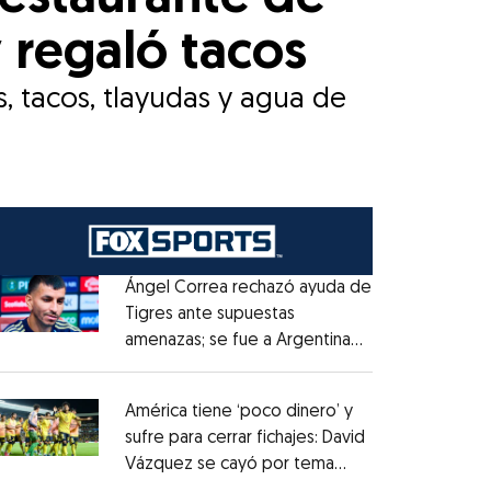
 regaló tacos
s, tacos, tlayudas y agua de
Ángel Correa rechazó ayuda de
Tigres ante supuestas
amenazas; se fue a Argentina
Opens in new window
sin pago de River
Opens in new window
América tiene ‘poco dinero’ y
sufre para cerrar fichajes: David
Vázquez se cayó por tema
Opens in new window