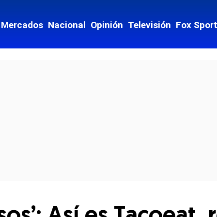
Mercados
Nacional
Opinión
Televisión
Fox Spor
cial-whatsapp
esos’: Así es Tacoeat,