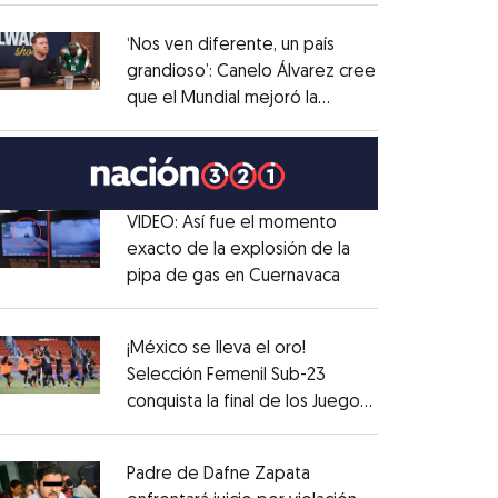
administrativo
Opens in new window
‘Nos ven diferente, un país
grandioso’: Canelo Álvarez cree
que el Mundial mejoró la
Opens in new window
imagen de México
Opens in new window
VIDEO: Así fue el momento
exacto de la explosión de la
pipa de gas en Cuernavaca
Opens in new win
Opens in new window
¡México se lleva el oro!
Selección Femenil Sub-23
conquista la final de los Juegos
Opens in new window
Centroamericanos
Opens in new window
Padre de Dafne Zapata