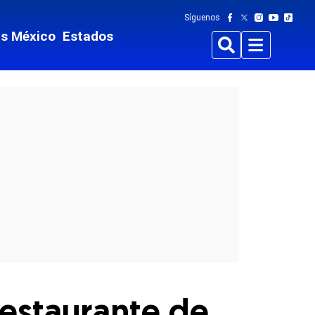
Síguenos
ts México
Estados
Buscar
Menu
 restaurante de