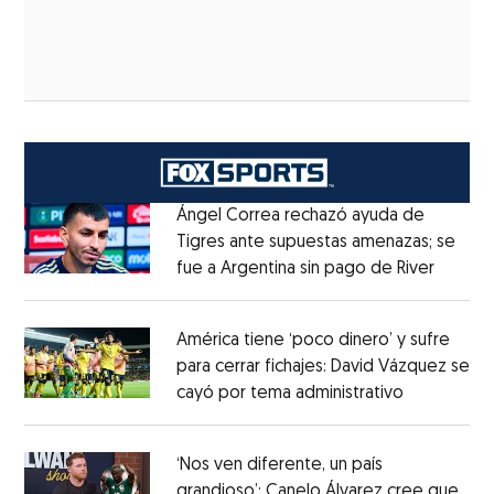
Ángel Correa rechazó ayuda de
Tigres ante supuestas amenazas; se
fue a Argentina sin pago de River
Opens 
Opens in new window
América tiene ‘poco dinero’ y sufre
para cerrar fichajes: David Vázquez se
cayó por tema administrativo
Opens in 
Opens in new window
‘Nos ven diferente, un país
grandioso’: Canelo Álvarez cree que