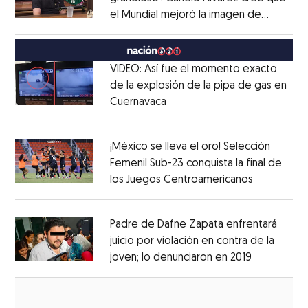
el Mundial mejoró la imagen de
Opens in new window
México
Opens in new window
VIDEO: Así fue el momento exacto
de la explosión de la pipa de gas en
Cuernavaca
Opens in new window
Opens in new window
¡México se lleva el oro! Selección
Femenil Sub-23 conquista la final de
los Juegos Centroamericanos
Opens in 
Opens in new window
Padre de Dafne Zapata enfrentará
juicio por violación en contra de la
joven; lo denunciaron en 2019
Opens in 
Opens in new window