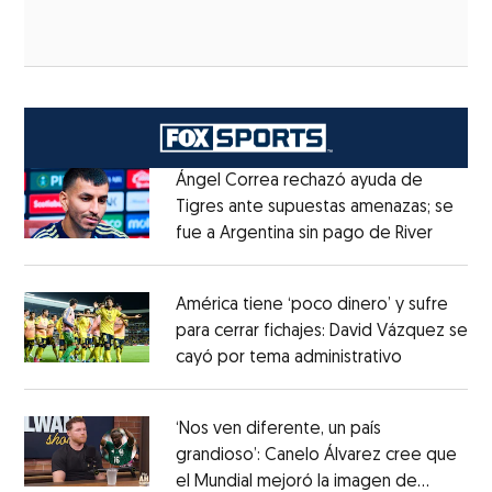
Ángel Correa rechazó ayuda de
Tigres ante supuestas amenazas; se
fue a Argentina sin pago de River
Opens 
Opens in new window
América tiene ‘poco dinero’ y sufre
para cerrar fichajes: David Vázquez se
cayó por tema administrativo
Opens in 
Opens in new window
‘Nos ven diferente, un país
grandioso’: Canelo Álvarez cree que
el Mundial mejoró la imagen de