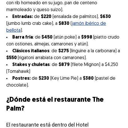
con rib horneado en su jugo, pan de centeno
marmoleado y queso suizo).
Entradas:
de
$220
(ensalada de palmitos),
$630
(jumbo lumb crab cake), a
$830
(
jamón ibérico de
bellota
).
Barra fría
: de
$450
(atún poke) a
$998
(piatto crudo
con ostiones, almejas, camarones y atún).
Clásicos italianos
: de
$275
(linguine a la carbonara) a
$550
(rigatoni arrabiata con camarones).
Stakes y chuletas
: de
$879
(filete Mignon) a $4,250
(Tomahawk)
Postres:
de
$230
(Key Lime Pie) a
$380
(pastel de
chocolate).
¿Dónde está el restaurante The
Palm?
El restaurante está dentro del Hotel