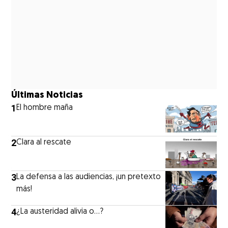
Últimas Noticias
1
El hombre maña
2
Clara al rescate
3
La defensa a las audiencias, ¡un pretexto
más!
4
¿La austeridad alivia o…?