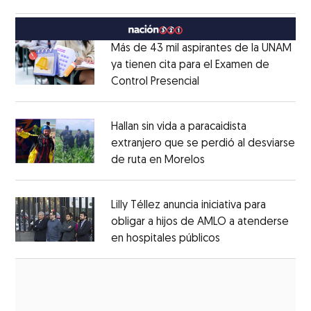
Opens in new window
México
Opens in new window
Más de 43 mil aspirantes de la UNAM
ya tienen cita para el Examen de
Control Presencial
Opens in new window
Opens in new window
Hallan sin vida a paracaidista
extranjero que se perdió al desviarse
de ruta en Morelos
Opens in new windo
Opens in new window
Lilly Téllez anuncia iniciativa para
obligar a hijos de AMLO a atenderse
en hospitales públicos
Opens in new wi
Opens in new window