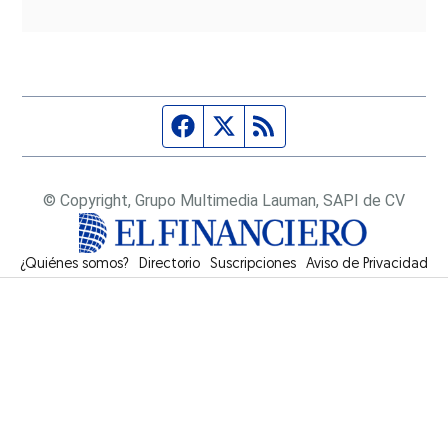
Página de Facebook
Fuente Twitter
Fuente RSS
© Copyright, Grupo Multimedia Lauman, SAPI de CV
¿Quiénes somos?
Directorio
Suscripciones
Opens in new window
Aviso de Privacidad