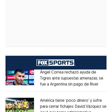
Ángel Correa rechazó ayuda de
Tigres ante supuestas amenazas; se
fue a Argentina sin pago de River
Opens 
Opens in new window
América tiene ‘poco dinero’ y sufre
para cerrar fichajes: David Vázquez se