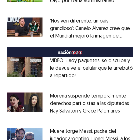
cayó por tema administrativo
Opens in 
Opens in new window
‘Nos ven diferente, un país
grandioso’: Canelo Álvarez cree que
el Mundial mejoró la imagen de
Opens in new window
México
Opens in new window
VIDEO: ‘Lady paquetes’ se disculpa y
le devuelve el celular que le arrebató
a repartidor
Opens in new window
Opens in new window
Morena suspende temporalmente
derechos partidistas a las diputadas
Nay Salvatori y Grace Palomares
Opens i
Opens in new window
Muere Jorge Messi, padre del
jugador argentino, Lionel Messi, a los