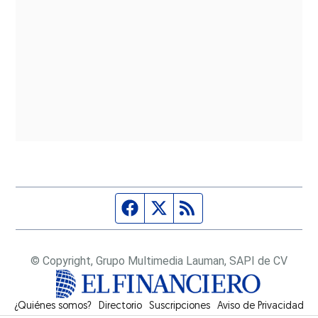
Página de Facebook
Fuente Twitter
Fuente RSS
© Copyright, Grupo Multimedia Lauman, SAPI de CV
¿Quiénes somos?
Directorio
Suscripciones
Opens in new window
Aviso de Privacidad