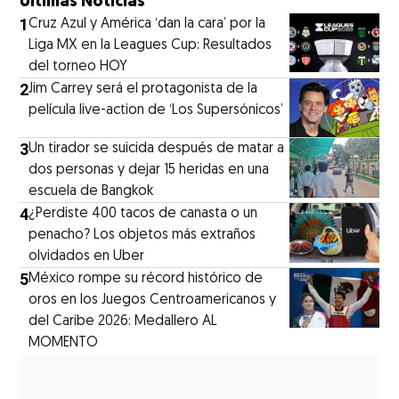
Últimas Noticias
1
Cruz Azul y América ‘dan la cara’ por la
Liga MX en la Leagues Cup: Resultados
del torneo HOY
2
Jim Carrey será el protagonista de la
película live-action de ‘Los Supersónicos’
3
Un tirador se suicida después de matar a
dos personas y dejar 15 heridas en una
escuela de Bangkok
4
¿Perdiste 400 tacos de canasta o un
penacho? Los objetos más extraños
olvidados en Uber
5
México rompe su récord histórico de
oros en los Juegos Centroamericanos y
del Caribe 2026: Medallero AL
MOMENTO