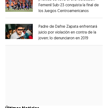
Femenil Sub-23 conquista la final de
los Juegos Centroamericanos
Opens in 
Opens in new window
Padre de Dafne Zapata enfrentará
juicio por violación en contra de la
joven; lo denunciaron en 2019
Opens in 
Opens in new window