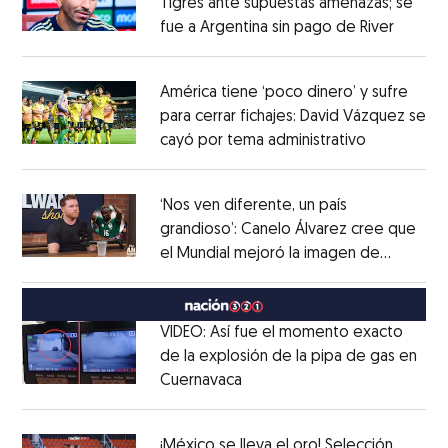
Tigres ante supuestas amenazas; se
fue a Argentina sin pago de River
Opens 
Opens in new window
América tiene ‘poco dinero’ y sufre
para cerrar fichajes: David Vázquez se
cayó por tema administrativo
Opens in 
Opens in new window
‘Nos ven diferente, un país
grandioso’: Canelo Álvarez cree que
el Mundial mejoró la imagen de
Opens in new window
México
Opens in new window
VIDEO: Así fue el momento exacto
de la explosión de la pipa de gas en
Cuernavaca
Opens in new window
Opens in new window
¡México se lleva el oro! Selección