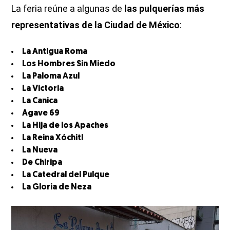
La feria reúne a algunas de
las pulquerías más
representativas de la Ciudad de México
:
La Antigua Roma
Los Hombres Sin Miedo
La Paloma Azul
La Victoria
La Canica
Agave 69
La Hija de los Apaches
La Reina Xóchitl
La Nueva
De Chiripa
La Catedral del Pulque
La Gloria de Neza