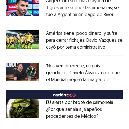
Ángel Correa rechazó ayuda de
Tigres ante supuestas amenazas; se
fue a Argentina sin pago de River
Opens 
Opens in new window
América tiene ‘poco dinero’ y sufre
para cerrar fichajes: David Vázquez se
cayó por tema administrativo
Opens in 
Opens in new window
‘Nos ven diferente, un país
grandioso’: Canelo Álvarez cree que
el Mundial mejoró la imagen de
Opens in new window
México
Opens in new window
EU alerta por brote de salmonela
¿Por qué señala a jalapeños
procedentes de México?
Opens in new
Opens in new window