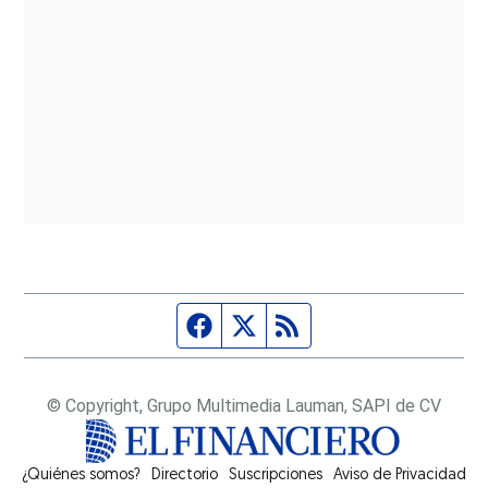
Página de Facebook
Fuente Twitter
Fuente RSS
© Copyright, Grupo Multimedia Lauman, SAPI de CV
¿Quiénes somos?
Directorio
Suscripciones
Opens in new window
Aviso de Privacidad