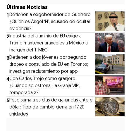
Últimas Noticias
1
Detienen a exgobernador de Guerrero:
¿Quién es Ángel ‘N’, acusado de ocultar
evidencia?
2
Industria del aluminio de EU exige a
Trump mantener aranceles a México al
margen del T-MEC
3
Detienen a dos jóvenes por segundo
tiroteo a consulado de EU en Toronto;
investigan reclutamiento por app
4
Con Carlos Trejo como granjero:
¿Cuándo se estrena ‘La Granja VIP′,
temporada 2?
5
Peso suma tres días de ganancias ante el
dólar: Tipo de cambio cierra en 17.20
unidades