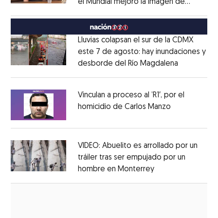
el Mundial mejoró la imagen de
Opens in new window
México
Opens in new window
Lluvias colapsan el sur de la CDMX
este 7 de agosto: hay inundaciones y
desborde del Río Magdalena
Opens in 
Opens in new window
Vinculan a proceso al ’R1′, por el
homicidio de Carlos Manzo
Opens in ne
Opens in new window
VIDEO: Abuelito es arrollado por un
tráiler tras ser empujado por un
hombre en Monterrey
Opens in new wi
Opens in new window