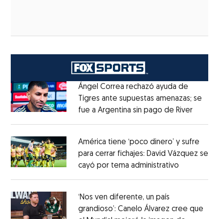
Ángel Correa rechazó ayuda de
Tigres ante supuestas amenazas; se
fue a Argentina sin pago de River
Opens 
Opens in new window
América tiene ‘poco dinero’ y sufre
para cerrar fichajes: David Vázquez se
cayó por tema administrativo
Opens in 
Opens in new window
‘Nos ven diferente, un país
grandioso’: Canelo Álvarez cree que