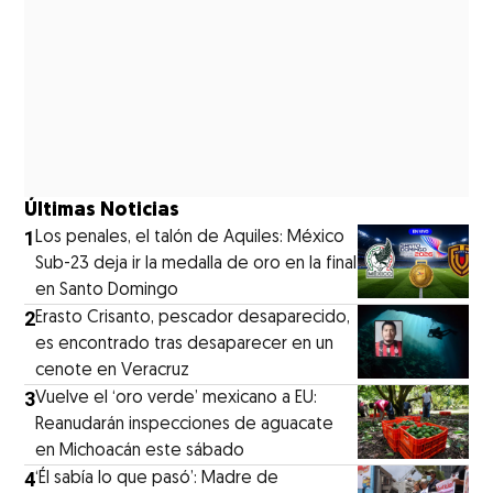
Últimas Noticias
1
Los penales, el talón de Aquiles: México
Sub-23 deja ir la medalla de oro en la final
en Santo Domingo
2
Erasto Crisanto, pescador desaparecido,
es encontrado tras desaparecer en un
cenote en Veracruz
3
Vuelve el ‘oro verde’ mexicano a EU:
Reanudarán inspecciones de aguacate
en Michoacán este sábado
4
‘Él sabía lo que pasó’: Madre de