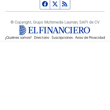
Página de Facebook
Fuente Twitter
Fuente RSS
© Copyright, Grupo Multimedia Lauman, SAPI de CV
¿Quiénes somos?
Directorio
Suscripciones
Opens in new window
Aviso de Privacidad