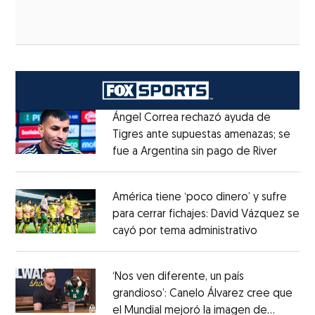
Ángel Correa rechazó ayuda de
Tigres ante supuestas amenazas; se
fue a Argentina sin pago de River
Opens 
Opens in new window
América tiene ‘poco dinero’ y sufre
para cerrar fichajes: David Vázquez se
cayó por tema administrativo
Opens in 
Opens in new window
‘Nos ven diferente, un país
grandioso’: Canelo Álvarez cree que
el Mundial mejoró la imagen de