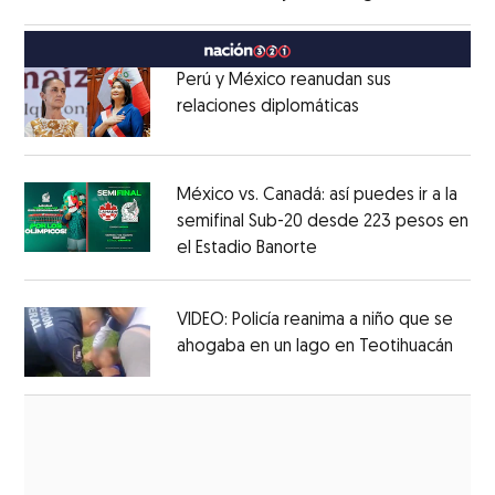
Opens in new window
México
Opens in new window
Perú y México reanudan sus
relaciones diplomáticas
Opens in new w
Opens in new window
México vs. Canadá: así puedes ir a la
semifinal Sub-20 desde 223 pesos en
el Estadio Banorte
Opens in new window
Opens in new window
VIDEO: Policía reanima a niño que se
ahogaba en un lago en Teotihuacán
Open
Opens in new window