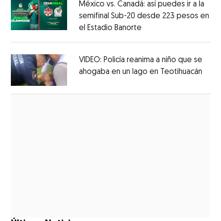
México vs. Canadá: así puedes ir a la
semifinal Sub-20 desde 223 pesos en
el Estadio Banorte
Opens in new window
Opens in new window
VIDEO: Policía reanima a niño que se
ahogaba en un lago en Teotihuacán
Open
Opens in new window