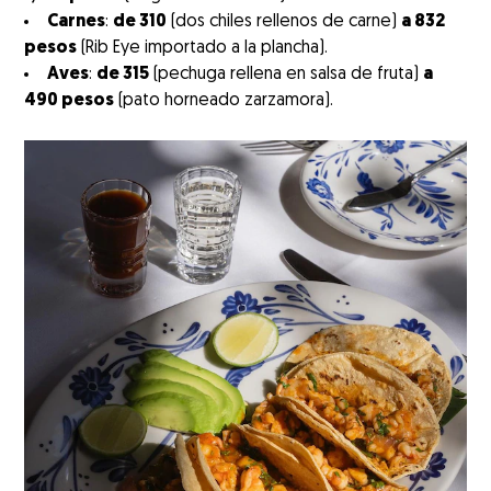
Carnes
:
de 310
(dos chiles rellenos de carne)
a 832
pesos
(Rib Eye importado a la plancha).
Aves
:
de 315
(pechuga rellena en salsa de fruta)
a
490 pesos
(pato horneado zarzamora).