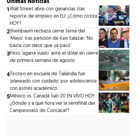
Últimas Noticias
1
Wall Street abre con ganancias tras
reporte de empleo en EU: ¿Cómo cotiza
HOY?
2
Sheinbaum rechaza cerrar tema del
‘Mayo’ tras petición de Ken Salazar: ‘No
basta con decir que ya pasó’
3
Peso ‘agarra vuelo’ ante el dólar en cierre
de primera semana de agosto
4
Tiroteo en escuela de Tailandia fue
‘planeado con cuidado’ por adolescente
con estrés académico
5
México vs. Canadá Sub-20 EN VIVO HOY:
¿Dónde y a qué hora ver la semifinal del
Campeonato de Concacaf?