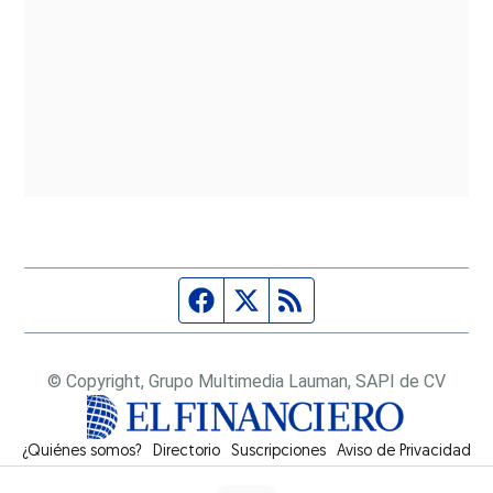
Página de Facebook
Fuente Twitter
Fuente RSS
© Copyright, Grupo Multimedia Lauman, SAPI de CV
¿Quiénes somos?
Directorio
Suscripciones
Opens in new window
Aviso de Privacidad