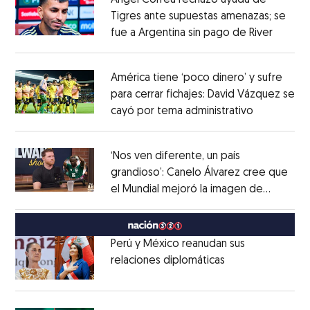
Ángel Correa rechazó ayuda de
Tigres ante supuestas amenazas; se
fue a Argentina sin pago de River
Opens 
Opens in new window
América tiene ‘poco dinero’ y sufre
para cerrar fichajes: David Vázquez se
cayó por tema administrativo
Opens in 
Opens in new window
‘Nos ven diferente, un país
grandioso’: Canelo Álvarez cree que
el Mundial mejoró la imagen de
Opens in new window
México
Opens in new window
Perú y México reanudan sus
relaciones diplomáticas
Opens in new w
Opens in new window