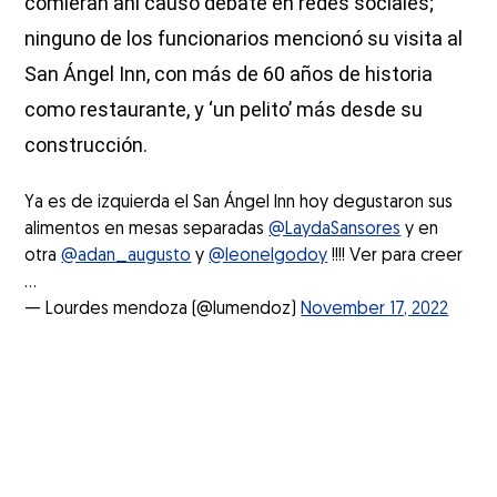
comieran ahí causó debate en redes sociales;
ninguno de los funcionarios mencionó su visita al
San Ángel Inn, con más de 60 años de historia
como restaurante, y ‘un pelito’ más desde su
construcción.
Ya es de izquierda el San Ángel Inn hoy degustaron sus
alimentos en mesas separadas
@LaydaSansores
y en
otra
@adan_augusto
y
@leonelgodoy
!!!! Ver para creer
…
— Lourdes mendoza (@lumendoz)
November 17, 2022