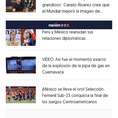
grandioso’: Canelo Álvarez cree que
el Mundial mejoró la imagen de
Opens in new window
México
Opens in new window
Perú y México reanudan sus
relaciones diplomáticas
Opens in new w
Opens in new window
VIDEO: Así fue el momento exacto
de la explosión de la pipa de gas en
Cuernavaca
Opens in new window
Opens in new window
¡México se lleva el oro! Selección
Femenil Sub-23 conquista la final de
los Juegos Centroamericanos
Opens in 
Opens in new window