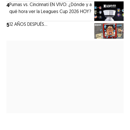
4
Pumas vs. Cincinnati EN VIVO: ¿Dónde y a
qué hora ver la Leagues Cup 2026 HOY?
5
12 AÑOS DESPUÉS...