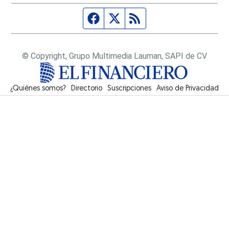
Página de Facebook
Fuente Twitter
Fuente RSS
© Copyright, Grupo Multimedia Lauman, SAPI de CV
¿Quiénes somos?
Directorio
Suscripciones
Opens in new window
Aviso de Privacidad