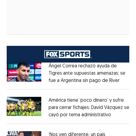
Ángel Correa rechazó ayuda de
Tigres ante supuestas amenazas; se
fue a Argentina sin pago de River
Opens 
Opens in new window
América tiene ‘poco dinero’ y sufre
para cerrar fichajes: David Vázquez se
cayó por tema administrativo
Opens in 
Opens in new window
‘Nos ven diferente, un país