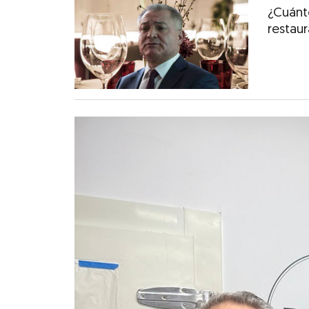
¿Cuánt
restau