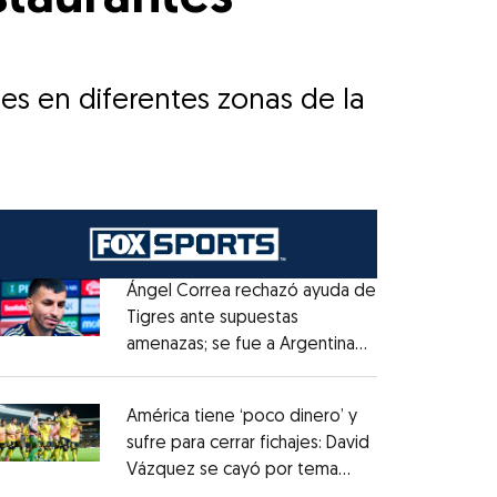
tes en diferentes zonas de la
Ángel Correa rechazó ayuda de
Tigres ante supuestas
amenazas; se fue a Argentina
Opens in new window
sin pago de River
Opens in new window
América tiene ‘poco dinero’ y
sufre para cerrar fichajes: David
Vázquez se cayó por tema
Opens in new window