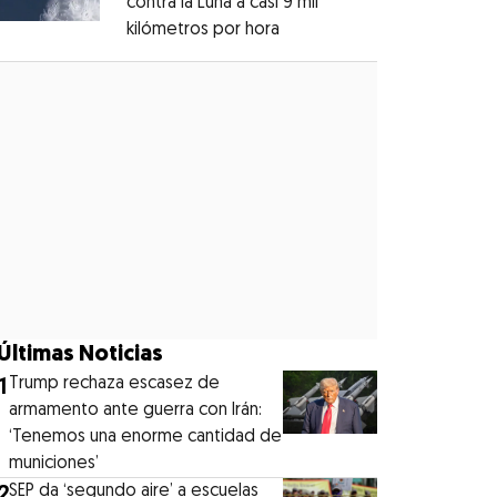
contra la Luna a casi 9 mil
kilómetros por hora
Opens in new window
Opens in new window
Últimas Noticias
1
Trump rechaza escasez de
armamento ante guerra con Irán:
‘Tenemos una enorme cantidad de
municiones’
2
SEP da ‘segundo aire’ a escuelas