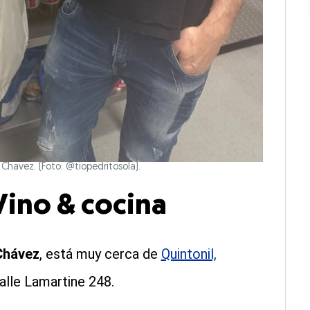
 Chavez. (Foto: @tiopedritosola).
Vino & cocina
 Chávez
, está muy cerca de
Quintonil,
calle Lamartine 248.