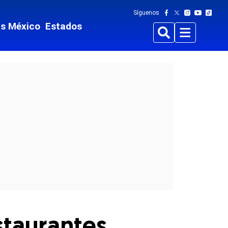
Síguenos
ts México
Estados
Buscar
Menu
staurantes