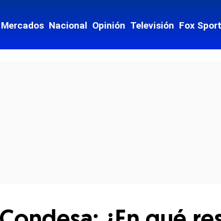
Mercados
Nacional
Opinión
Televisión
Fox Spor
cial-whatsapp
 Condesa: ¿En qué re