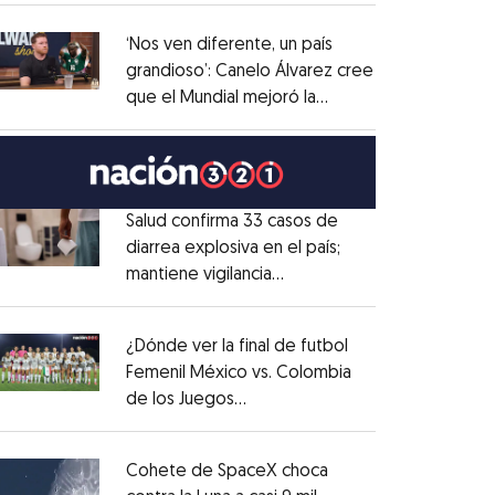
administrativo
Opens in new window
‘Nos ven diferente, un país
grandioso’: Canelo Álvarez cree
que el Mundial mejoró la
Opens in new window
imagen de México
Opens in new window
Salud confirma 33 casos de
diarrea explosiva en el país;
mantiene vigilancia
Opens in new window
epidemiológica
Opens in new window
¿Dónde ver la final de futbol
Femenil México vs. Colombia
de los Juegos
Opens in new window
Centroamericanos?
Opens in new window
Cohete de SpaceX choca