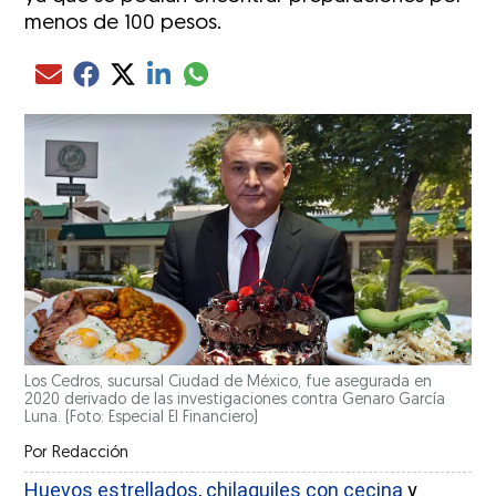
menos de 100 pesos.
Compartir el artículo actual mediante glo
Compartir el artículo actual mediante Email
Compartir el artículo actual mediante Facebook
Compartir el artículo actual mediante Twitter
Compartir el artículo actual mediante LinkedIn
Los Cedros, sucursal Ciudad de México, fue asegurada en
2020 derivado de las investigaciones contra Genaro García
Luna. (Foto: Especial El Financiero)
Por
Redacción
Huevos estrellados
,
chilaquiles con cecina
y