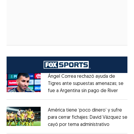
Ángel Correa rechazó ayuda de
Tigres ante supuestas amenazas; se
fue a Argentina sin pago de River
Opens 
Opens in new window
América tiene ‘poco dinero’ y sufre
para cerrar fichajes: David Vázquez se
cayó por tema administrativo
Opens in 
Opens in new window