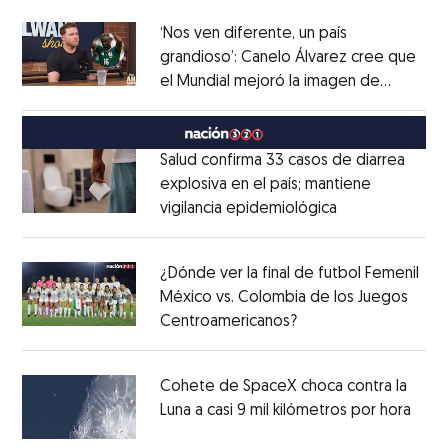
‘Nos ven diferente, un país
grandioso’: Canelo Álvarez cree que
el Mundial mejoró la imagen de
Opens in new window
México
Opens in new window
Salud confirma 33 casos de diarrea
explosiva en el país; mantiene
vigilancia epidemiológica
Opens in new 
Opens in new window
¿Dónde ver la final de futbol Femenil
México vs. Colombia de los Juegos
Centroamericanos?
Opens in new windo
Opens in new window
Cohete de SpaceX choca contra la
Luna a casi 9 mil kilómetros por hora
Open