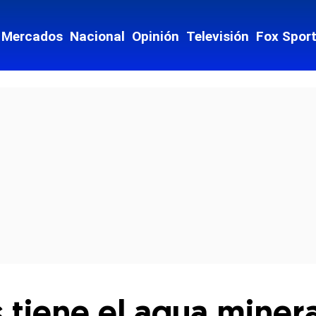
Mercados
Nacional
Opinión
Televisión
Fox Spor
cial-whatsapp
 tiene el agua miner