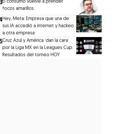
3
El consumo vuelve a prender
focos amarillos
4
Hey, Meta: Empresa que una de
sus IA accedió a internet y hackeo
a otra empresa
5
Cruz Azul y América ‘dan la cara’
por la Liga MX en la Leagues Cup:
Resultados del torneo HOY