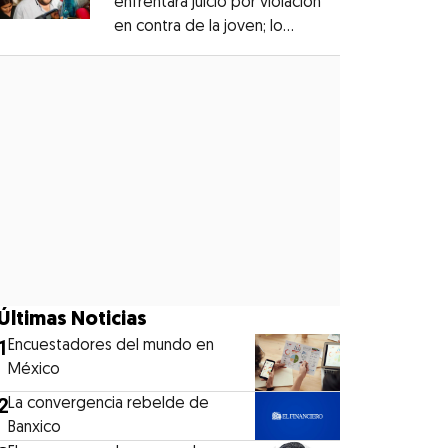
enfrentará juicio por violación
en contra de la joven; lo
Opens in new window
denunciaron en 2019
Opens in new window
Últimas Noticias
1
Encuestadores del mundo en
México
2
La convergencia rebelde de
Banxico