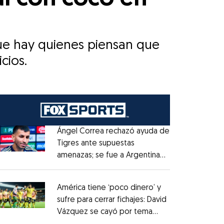
ue hay quienes piensan que
cios.
Ángel Correa rechazó ayuda de
Tigres ante supuestas
amenazas; se fue a Argentina
Opens in new window
sin pago de River
Opens in new window
América tiene ‘poco dinero’ y
sufre para cerrar fichajes: David
Vázquez se cayó por tema
Opens in new window