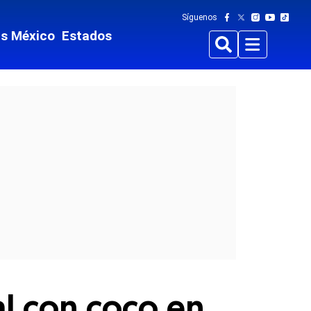
Síguenos
ts México
Estados
Buscar
Menu
al con coco en