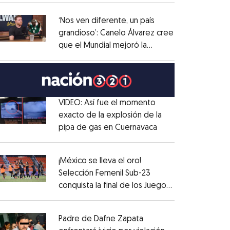
administrativo
Opens in new window
‘Nos ven diferente, un país
grandioso’: Canelo Álvarez cree
que el Mundial mejoró la
Opens in new window
imagen de México
Opens in new window
VIDEO: Así fue el momento
exacto de la explosión de la
pipa de gas en Cuernavaca
Opens in new win
Opens in new window
¡México se lleva el oro!
Selección Femenil Sub-23
conquista la final de los Juegos
Opens in new window
Centroamericanos
Opens in new window
Padre de Dafne Zapata