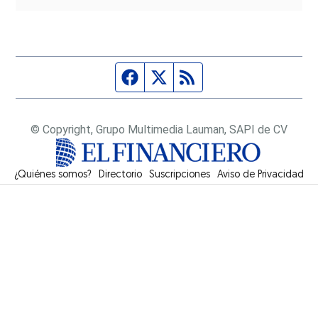
Página de Facebook
Fuente Twitter
Fuente RSS
© Copyright, Grupo Multimedia Lauman, SAPI de CV
¿Quiénes somos?
Directorio
Suscripciones
Opens in new window
Aviso de Privacidad