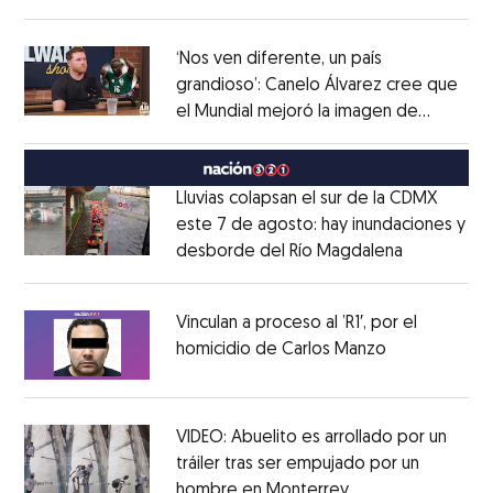
Opens in new window
‘Nos ven diferente, un país
grandioso’: Canelo Álvarez cree que
el Mundial mejoró la imagen de
Opens in new window
México
Opens in new window
Lluvias colapsan el sur de la CDMX
este 7 de agosto: hay inundaciones y
desborde del Río Magdalena
Opens in 
Opens in new window
Vinculan a proceso al ’R1′, por el
homicidio de Carlos Manzo
Opens in ne
Opens in new window
VIDEO: Abuelito es arrollado por un
tráiler tras ser empujado por un
hombre en Monterrey
Opens in new wi