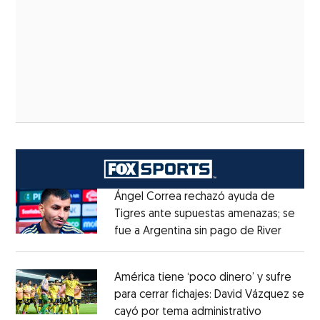
Ángel Correa rechazó ayuda de
Tigres ante supuestas amenazas; se
fue a Argentina sin pago de River
Opens 
Opens in new window
América tiene ‘poco dinero’ y sufre
para cerrar fichajes: David Vázquez se
cayó por tema administrativo
Opens in 