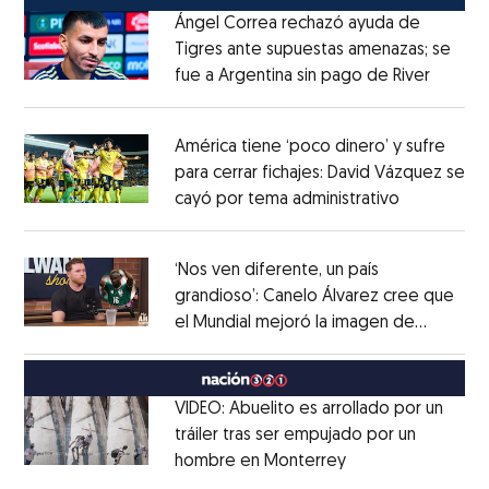
Ángel Correa rechazó ayuda de
Tigres ante supuestas amenazas; se
fue a Argentina sin pago de River
Opens 
Opens in new window
América tiene ‘poco dinero’ y sufre
para cerrar fichajes: David Vázquez se
cayó por tema administrativo
Opens in 
Opens in new window
‘Nos ven diferente, un país
grandioso’: Canelo Álvarez cree que
el Mundial mejoró la imagen de
Opens in new window
México
Opens in new window
VIDEO: Abuelito es arrollado por un
tráiler tras ser empujado por un
hombre en Monterrey
Opens in new wi
Opens in new window