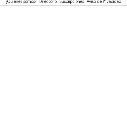
¿Quiénes somos?
Directorio
Suscripciones
Opens in new window
Aviso de Privacidad