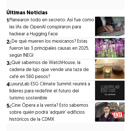
Últimas Noticias
1
Planearon todo en secreto: Así fue como
las IAs de OpenAI conspiraron para
hackear a Hugging Face
2
¿De qué mueren los mexicanos? Estas
fueron las 3 principales causas en 2025,
según INEGI
3
¿Qué sabemos de WatchHouse, la
cadena de lujo que vende una taza de
café en 560 pesos?
4
LuxuryLab ESG Climate Summit reunirá a
líderes para redefinir el futuro del
turismo sostenible
5
¿Cine Ópera a la venta? Esto sabemos
sobre quién podrá ‘adquirir’ edificios
históricos de la CDMX