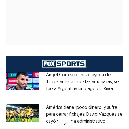
Ángel Correa rechazó ayuda de
Tigres ante supuestas amenazas; se
fue a Argentina sin pago de River
Opens 
Opens in new window
América tiene ‘poco dinero’ y sufre
para cerrar fichajes: David Vázquez se
cayó por tema administrativo
Opens in 
˅
Opens in new window