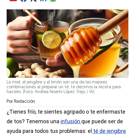
Compartir el artículo actual mediante glo
Compartir el artículo actual mediante Email
Compartir el artículo actual mediante Facebook
Compartir el artículo actual mediante Twitter
Compartir el artículo actual mediante LinkedIn
La miel, el jengibre y el limón son una de las mejores
combinaciones al preparar un té, te decimos la receta para
hacerlo. (Foto: Andrea Noemí López Trejo / IA)
Por
Redacción
¿Tienes frío, te sientes agripado o te enfermaste
de tos? Tenemos una
infusión
que puede ser de
ayuda para todos tus problemas: el
té de jengibre