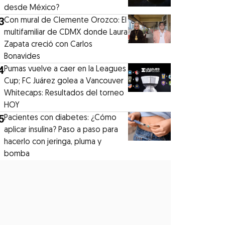
desde México?
3
Con mural de Clemente Orozco: El
multifamiliar de CDMX donde Laura
Zapata creció con Carlos
Bonavides
4
Pumas vuelve a caer en la Leagues
Cup; FC Juárez golea a Vancouver
Whitecaps: Resultados del torneo
HOY
5
Pacientes con diabetes: ¿Cómo
aplicar insulina? Paso a paso para
hacerlo con jeringa, pluma y
bomba