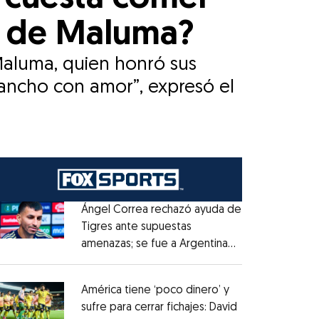
te de Maluma?
Maluma, quien honró sus
uancho con amor”, expresó el
Ángel Correa rechazó ayuda de
Tigres ante supuestas
amenazas; se fue a Argentina
Opens in new window
sin pago de River
Opens in new window
América tiene ‘poco dinero’ y
sufre para cerrar fichajes: David