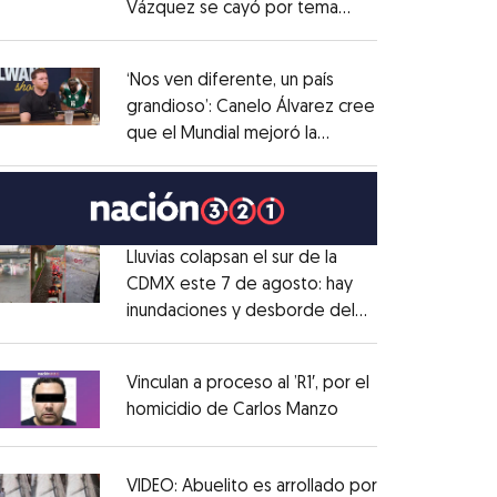
Vázquez se cayó por tema
Opens in new window
administrativo
Opens in new window
‘Nos ven diferente, un país
grandioso’: Canelo Álvarez cree
que el Mundial mejoró la
Opens in new window
imagen de México
Opens in new window
Lluvias colapsan el sur de la
CDMX este 7 de agosto: hay
inundaciones y desborde del
Opens in new window
Río Magdalena
Opens in new window
Vinculan a proceso al ’R1′, por el
homicidio de Carlos Manzo
Opens in new wind
Opens in new window
VIDEO: Abuelito es arrollado por