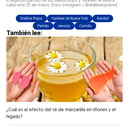
El segundo partido de los Diablos Rojos y Yankees se lleva a
cabo este 25 de marzo. (Foto: Instagram / @diablosrojosmx)
Diablos Rojos
Yankees de Nueva York
Beisbol
Partido
cerveza
Comida
También lee:
¿Cuál es el efecto del té de manzanilla en riñones y el
hígado?