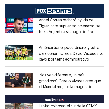
Ángel Correa rechazó ayuda de
Tigres ante supuestas amenazas; se
fue a Argentina sin pago de River
Opens 
Opens in new window
América tiene ‘poco dinero’ y sufre
para cerrar fichajes: David Vázquez se
cayó por tema administrativo
Opens in 
Opens in new window
‘Nos ven diferente, un país
grandioso’: Canelo Álvarez cree que
el Mundial mejoró la imagen de
Opens in new window
México
Opens in new window
Lluvias colapsan el sur de la CDMX