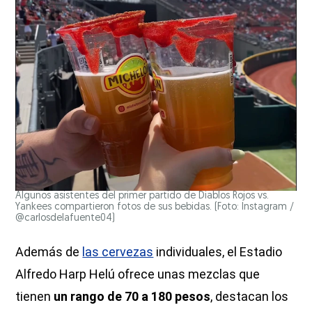
Algunos asistentes del primer partido de Diablos Rojos vs.
Yankees compartieron fotos de sus bebidas. (Foto: Instagram /
@carlosdelafuente04)
Además de
las cervezas
individuales, el Estadio
Alfredo Harp Helú ofrece unas mezclas que
tienen
un rango de 70 a 180 pesos
, destacan los