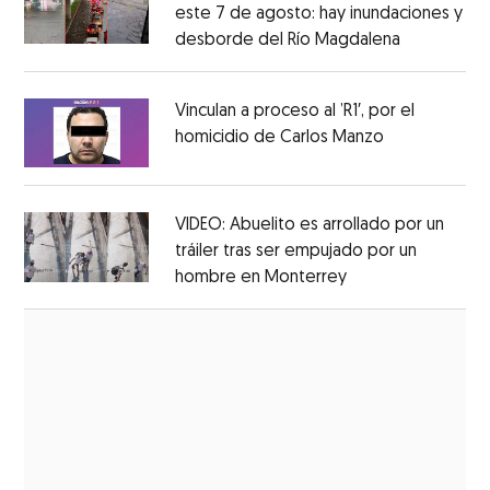
este 7 de agosto: hay inundaciones y
desborde del Río Magdalena
Opens in 
Opens in new window
Vinculan a proceso al ’R1′, por el
homicidio de Carlos Manzo
Opens in ne
Opens in new window
VIDEO: Abuelito es arrollado por un
tráiler tras ser empujado por un
hombre en Monterrey
Opens in new wi
Opens in new window