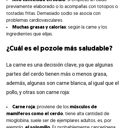
Alto contenido en sodio
: si empleas un caldo
previamente elaborado o lo acompañas con totopos o
tostadas fritas. Demasiado sodio se asocia con
problemas cardiovasculares.
Muchas grasas y calorías
: según la carne y los
ingredientes que elijas.
¿Cuál es el pozole más saludable?
La carne es una decisión clave, ya que algunas
partes del cerdo tienen más o menos grasa,
además, algunas son carne blanca, al igual que el
pollo, y otras son carne roja:
Carne roja
: proviene de los
músculos de
mamíferos como el
cerdo
, tiene alta cantidad de
mioglobina, suele ser de ejemplares adultos, es, por
ejemplo,
el solomillo
. Es probablemente cancerígena,