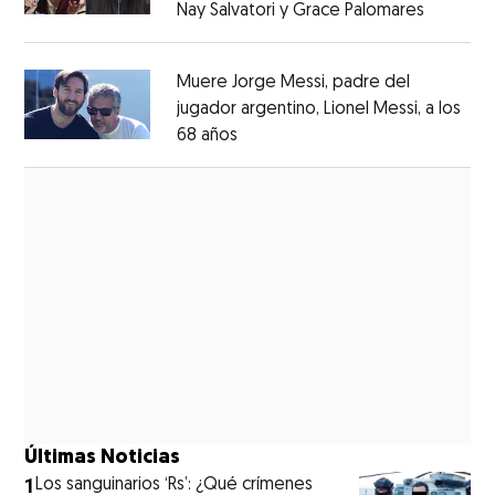
Nay Salvatori y Grace Palomares
Opens i
Opens in new window
Muere Jorge Messi, padre del
jugador argentino, Lionel Messi, a los
68 años
Opens in new window
Opens in new window
Últimas Noticias
1
Los sanguinarios ‘Rs’: ¿Qué crímenes