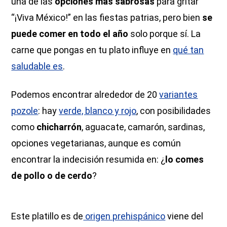
una de las
opciones más sabrosas
para gritar
“¡Viva México!” en las fiestas patrias, pero bien
se
puede comer en todo el año
solo porque sí. La
carne que pongas en tu plato influye en
qué tan
saludable es
.
Podemos encontrar alrededor de 20
variantes
pozole
: hay
verde, blanco y rojo
, con posibilidades
como
chicharrón
, aguacate, camarón, sardinas,
opciones vegetarianas, aunque es común
encontrar la indecisión resumida en: ¿
lo comes
de pollo o de cerdo
?
Este platillo es de
origen prehispánico
viene del