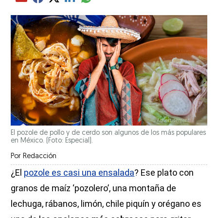
Compartir el artículo actual mediante glo
Compartir el artículo actual mediante Email
Compartir el artículo actual mediante Facebook
Compartir el artículo actual mediante Twitter
Compartir el artículo actual mediante LinkedIn
El pozole de pollo y de cerdo son algunos de los más populares
en México. (Foto: Especial).
Por
Redacción
¿El
pozole es casi una ensalada
? Ese plato con
granos de maíz ‘pozolero’, una montaña de
lechuga, rábanos, limón, chile piquín y orégano es