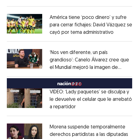
Opens in new window
América tiene ‘poco dinero’ y sufre
para cerrar fichajes: David Vázquez se
cayó por tema administrativo
Opens in 
Opens in new window
‘Nos ven diferente, un país
grandioso’: Canelo Álvarez cree que
el Mundial mejoró la imagen de
Opens in new window
México
Opens in new window
VIDEO: ‘Lady paquetes’ se disculpa y
le devuelve el celular que le arrebató
a repartidor
Opens in new window
Opens in new window
Morena suspende temporalmente
derechos partidistas a las diputadas