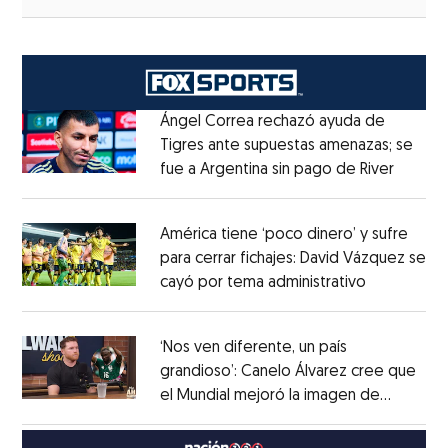
Ángel Correa rechazó ayuda de
Tigres ante supuestas amenazas; se
fue a Argentina sin pago de River
Opens 
Opens in new window
América tiene ‘poco dinero’ y sufre
para cerrar fichajes: David Vázquez se
cayó por tema administrativo
Opens in 
Opens in new window
‘Nos ven diferente, un país
grandioso’: Canelo Álvarez cree que
el Mundial mejoró la imagen de
Opens in new window
México
Opens in new window