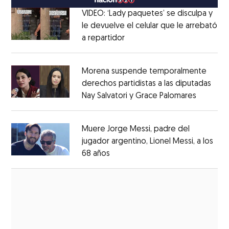
VIDEO: ‘Lady paquetes’ se disculpa y
le devuelve el celular que le arrebató
a repartidor
Opens in new window
Opens in new window
Morena suspende temporalmente
derechos partidistas a las diputadas
Nay Salvatori y Grace Palomares
Opens i
Opens in new window
Muere Jorge Messi, padre del
jugador argentino, Lionel Messi, a los
68 años
Opens in new window
Opens in new window