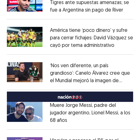
Tigres ante supuestas amenazas; se
fue a Argentina sin pago de River
Opens 
Opens in new window
América tiene ‘poco dinero’ y sufre
para cerrar fichajes: David Vázquez se
cayó por tema administrativo
Opens in 
Opens in new window
‘Nos ven diferente, un país
grandioso’: Canelo Álvarez cree que
el Mundial mejoró la imagen de
Opens in new window
México
Opens in new window
Muere Jorge Messi, padre del
jugador argentino, Lionel Messi, a los
68 años
Opens in new window
Opens in new window