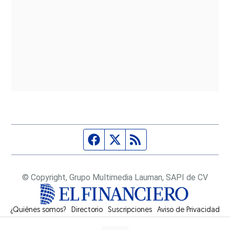
Página de Facebook
Fuente Twitter
Fuente RSS
© Copyright, Grupo Multimedia Lauman, SAPI de CV
¿Quiénes somos?
Directorio
Suscripciones
Opens in new window
Aviso de Privacidad