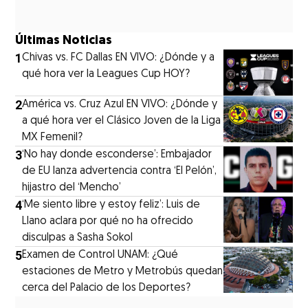
Últimas Noticias
1
Chivas vs. FC Dallas EN VIVO: ¿Dónde y a
qué hora ver la Leagues Cup HOY?
2
América vs. Cruz Azul EN VIVO: ¿Dónde y
a qué hora ver el Clásico Joven de la Liga
MX Femenil?
3
‘No hay donde esconderse’: Embajador
de EU lanza advertencia contra ‘El Pelón’,
hijastro del ‘Mencho’
4
‘Me siento libre y estoy feliz’: Luis de
Llano aclara por qué no ha ofrecido
disculpas a Sasha Sokol
5
Examen de Control UNAM: ¿Qué
estaciones de Metro y Metrobús quedan
cerca del Palacio de los Deportes?