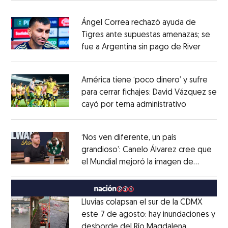
Ángel Correa rechazó ayuda de
Tigres ante supuestas amenazas; se
fue a Argentina sin pago de River
Opens 
Opens in new window
América tiene ‘poco dinero’ y sufre
para cerrar fichajes: David Vázquez se
cayó por tema administrativo
Opens in 
Opens in new window
‘Nos ven diferente, un país
grandioso’: Canelo Álvarez cree que
el Mundial mejoró la imagen de
Opens in new window
México
Opens in new window
Lluvias colapsan el sur de la CDMX
este 7 de agosto: hay inundaciones y
desborde del Río Magdalena
Opens in 