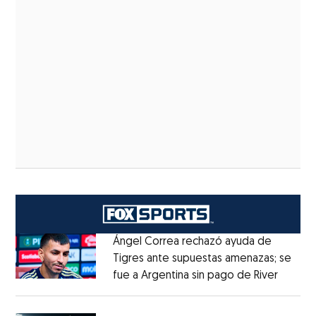
Ángel Correa rechazó ayuda de
Tigres ante supuestas amenazas; se
fue a Argentina sin pago de River
Opens 
Opens in new window