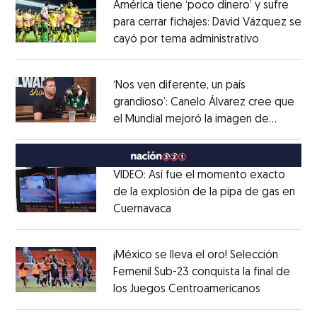
América tiene ‘poco dinero’ y sufre
para cerrar fichajes: David Vázquez se
cayó por tema administrativo
Opens in 
Opens in new window
‘Nos ven diferente, un país
grandioso’: Canelo Álvarez cree que
el Mundial mejoró la imagen de
Opens in new window
México
Opens in new window
VIDEO: Así fue el momento exacto
de la explosión de la pipa de gas en
Cuernavaca
Opens in new window
Opens in new window
¡México se lleva el oro! Selección
Femenil Sub-23 conquista la final de
los Juegos Centroamericanos
Opens in 
Opens in new window