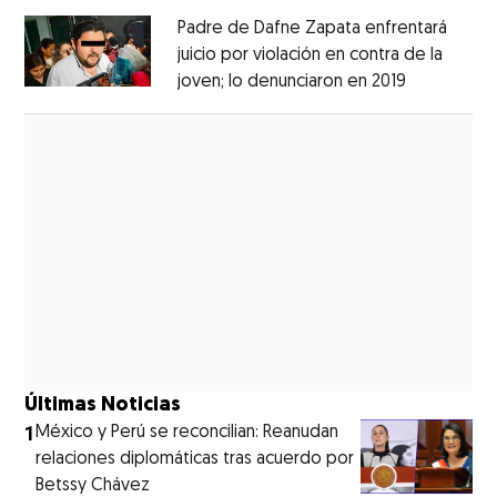
Padre de Dafne Zapata enfrentará
juicio por violación en contra de la
joven; lo denunciaron en 2019
Opens in 
Opens in new window
Últimas Noticias
1
México y Perú se reconcilian: Reanudan
relaciones diplomáticas tras acuerdo por
Betssy Chávez