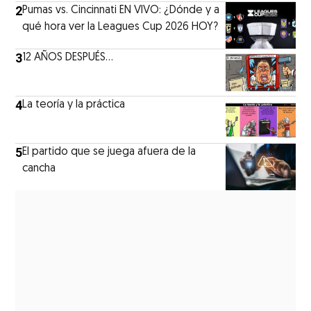
2
Pumas vs. Cincinnati EN VIVO: ¿Dónde y a
qué hora ver la Leagues Cup 2026 HOY?
3
12 AÑOS DESPUÉS...
4
La teoría y la práctica
5
El partido que se juega afuera de la
cancha