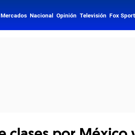
Mercados
Nacional
Opinión
Televisión
Fox Spor
cial-whatsapp
e clases por México 