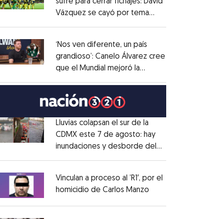
sufre para cerrar fichajes: David
Vázquez se cayó por tema
Opens in new window
administrativo
Opens in new window
‘Nos ven diferente, un país
grandioso’: Canelo Álvarez cree
que el Mundial mejoró la
Opens in new window
imagen de México
Opens in new window
Lluvias colapsan el sur de la
CDMX este 7 de agosto: hay
inundaciones y desborde del
Opens in new window
Río Magdalena
Opens in new window
Vinculan a proceso al ’R1′, por el
homicidio de Carlos Manzo
Opens in new wind
Opens in new window