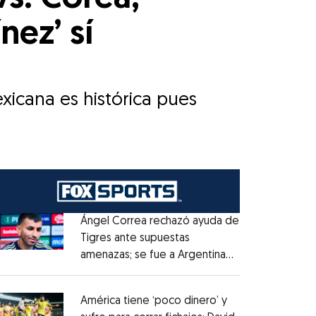
nez’ sí
xicana es histórica pues
Ángel Correa rechazó ayuda de
Tigres ante supuestas
amenazas; se fue a Argentina
Opens in new window
sin pago de River
Opens in new window
América tiene ‘poco dinero’ y