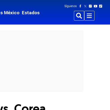
Síguenos
ts México
Estados
Buscar
Menu
vs. Corea,