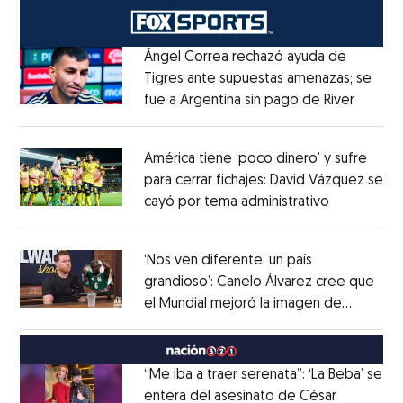
Ángel Correa rechazó ayuda de
Tigres ante supuestas amenazas; se
fue a Argentina sin pago de River
Opens 
Opens in new window
América tiene ‘poco dinero’ y sufre
para cerrar fichajes: David Vázquez se
cayó por tema administrativo
Opens in 
Opens in new window
‘Nos ven diferente, un país
grandioso’: Canelo Álvarez cree que
el Mundial mejoró la imagen de
Opens in new window
México
Opens in new window
“Me iba a traer serenata”: ‘La Beba’ se
entera del asesinato de César