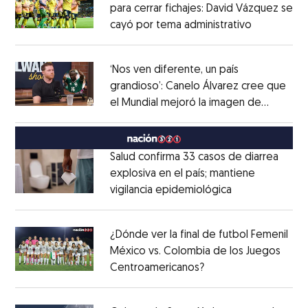
para cerrar fichajes: David Vázquez se
cayó por tema administrativo
Opens in 
Opens in new window
‘Nos ven diferente, un país
grandioso’: Canelo Álvarez cree que
el Mundial mejoró la imagen de
Opens in new window
México
Opens in new window
Salud confirma 33 casos de diarrea
explosiva en el país; mantiene
vigilancia epidemiológica
Opens in new 
Opens in new window
¿Dónde ver la final de futbol Femenil
México vs. Colombia de los Juegos
Centroamericanos?
Opens in new windo
Opens in new window