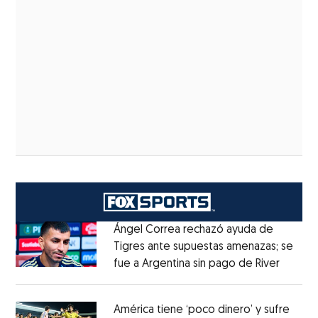
Ángel Correa rechazó ayuda de
Tigres ante supuestas amenazas; se
fue a Argentina sin pago de River
Opens 
Opens in new window
América tiene ‘poco dinero’ y sufre