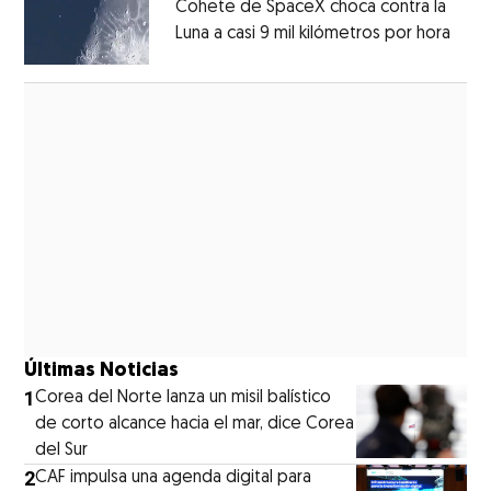
Cohete de SpaceX choca contra la
Luna a casi 9 mil kilómetros por hora
Open
Opens in new window
Últimas Noticias
1
Corea del Norte lanza un misil balístico
de corto alcance hacia el mar, dice Corea
del Sur
2
CAF impulsa una agenda digital para