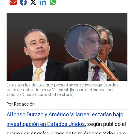
Compartir el artículo actual mediante glo
Compartir el artículo actual mediante Email
Compartir el artículo actual mediante Facebook
Compartir el artículo actual mediante Twitter
Compartir el artículo actual mediante LinkedIn
Estos son los delitos que presuntamente investiga Estados
Unidos contra Durazo y Villarreal. (Fotoarte: El Financiero |
Crédito: Cuartoscuro/Shutterstock)
Por
Redacción
Alfonso Durazo y Américo Villarreal estarían bajo
investigación en Estados Unidos
, según publicó el
diario
Los Angeles Times
este miércoles 3 de junio.