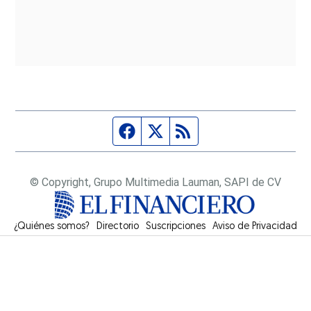
Página de Facebook
Fuente Twitter
Fuente RSS
© Copyright, Grupo Multimedia Lauman, SAPI de CV
¿Quiénes somos?
Directorio
Suscripciones
Opens in new window
Aviso de Privacidad