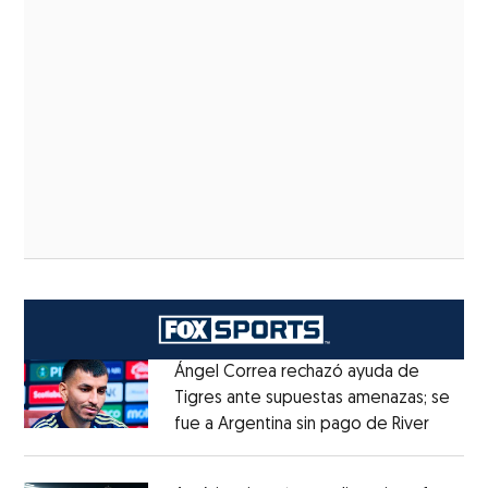
Ángel Correa rechazó ayuda de
Tigres ante supuestas amenazas; se
fue a Argentina sin pago de River
Opens 
Opens in new window