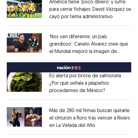
América tiene ‘poco dinero’ y sufre
para cerrar fichajes: David Vázquez se
cayó por tema administrativo
Opens in 
Opens in new window
‘Nos ven diferente, un país
grandioso’: Canelo Álvarez cree que
el Mundial mejoró la imagen de
Opens in new window
México
Opens in new window
EU alerta por brote de salmonela
¿Por qué señala a jalapeños
procedentes de México?
Opens in new
Opens in new window
Más de 280 mil firmas buscan quitarle
el cinturón a Roro tras vencer a Rivers
en La Velada del Año
Opens in new win
Opens in new window