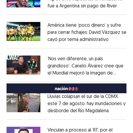
fue a Argentina sin pago de River
Opens 
Opens in new window
América tiene ‘poco dinero’ y sufre
para cerrar fichajes: David Vázquez se
cayó por tema administrativo
Opens in 
Opens in new window
‘Nos ven diferente, un país
grandioso’: Canelo Álvarez cree que
el Mundial mejoró la imagen de
Opens in new window
México
Opens in new window
Lluvias colapsan el sur de la CDMX
este 7 de agosto: hay inundaciones y
desborde del Río Magdalena
Opens in 
Opens in new window
Vinculan a proceso al ’R1′, por el