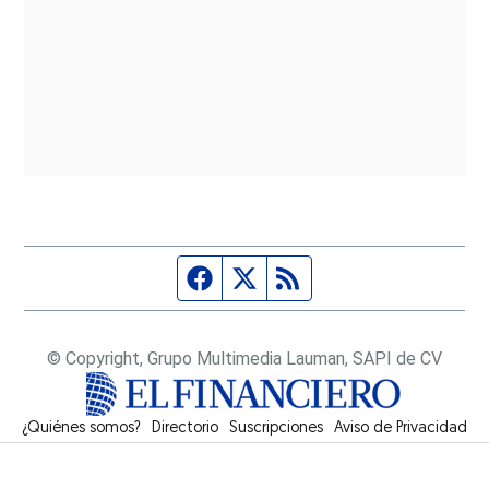
Página de Facebook
Fuente Twitter
Fuente RSS
© Copyright, Grupo Multimedia Lauman, SAPI de CV
¿Quiénes somos?
Directorio
Suscripciones
Opens in new window
Aviso de Privacidad