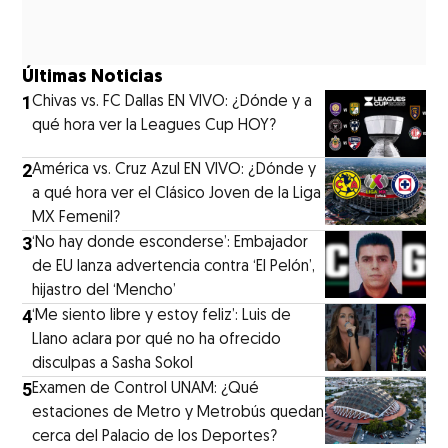
Últimas Noticias
1
Chivas vs. FC Dallas EN VIVO: ¿Dónde y a
qué hora ver la Leagues Cup HOY?
2
América vs. Cruz Azul EN VIVO: ¿Dónde y
a qué hora ver el Clásico Joven de la Liga
MX Femenil?
3
‘No hay donde esconderse’: Embajador
de EU lanza advertencia contra ‘El Pelón’,
hijastro del ‘Mencho’
4
‘Me siento libre y estoy feliz’: Luis de
Llano aclara por qué no ha ofrecido
disculpas a Sasha Sokol
5
Examen de Control UNAM: ¿Qué
estaciones de Metro y Metrobús quedan
cerca del Palacio de los Deportes?