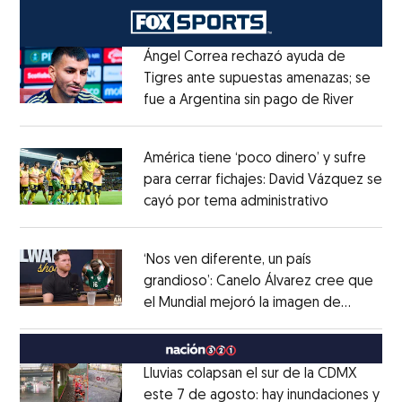
Ángel Correa rechazó ayuda de
Tigres ante supuestas amenazas; se
fue a Argentina sin pago de River
Opens 
Opens in new window
América tiene ‘poco dinero’ y sufre
para cerrar fichajes: David Vázquez se
cayó por tema administrativo
Opens in 
Opens in new window
‘Nos ven diferente, un país
grandioso’: Canelo Álvarez cree que
el Mundial mejoró la imagen de
Opens in new window
México
Opens in new window
Lluvias colapsan el sur de la CDMX
este 7 de agosto: hay inundaciones y