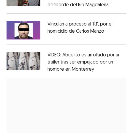
desborde del Río Magdalena
Opens in 
Opens in new window
Vinculan a proceso al ’R1′, por el
homicidio de Carlos Manzo
Opens in ne
Opens in new window
VIDEO: Abuelito es arrollado por un
tráiler tras ser empujado por un
hombre en Monterrey
Opens in new wi
Opens in new window