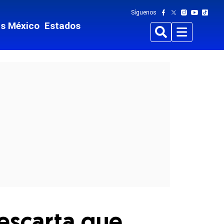
Síguenos
ts México
Estados
Buscar
Menu
escarta que