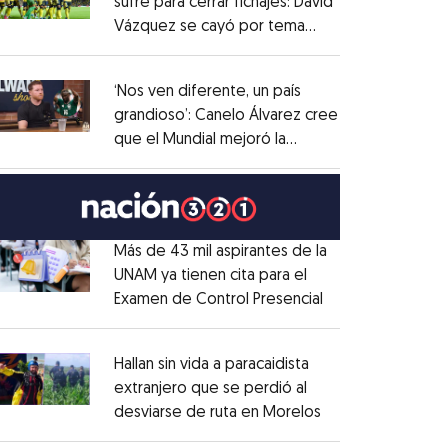
sufre para cerrar fichajes: David
Vázquez se cayó por tema
Opens in new window
administrativo
Opens in new window
‘Nos ven diferente, un país
grandioso’: Canelo Álvarez cree
que el Mundial mejoró la
Opens in new window
imagen de México
Opens in new window
Más de 43 mil aspirantes de la
UNAM ya tienen cita para el
Examen de Control Presencial
Opens in new w
Opens in new window
Hallan sin vida a paracaidista
extranjero que se perdió al
desviarse de ruta en Morelos
Opens in new wi
Opens in new window