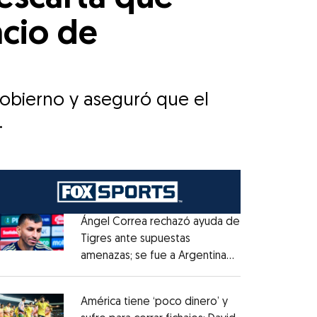
acio de
obierno y aseguró que el
.
Ángel Correa rechazó ayuda de
Tigres ante supuestas
amenazas; se fue a Argentina
Opens in new window
sin pago de River
Opens in new window
América tiene ‘poco dinero’ y