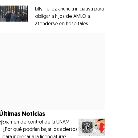
Lilly Téllez anuncia iniciativa para
obligar a hijos de AMLO a
atenderse en hospitales
Opens in new window
públicos
Opens in new window
Últimas Noticias
1
Examen de control de la UNAM:
¿Por qué podrían bajar los aciertos
para ingresar a la licenciatura?