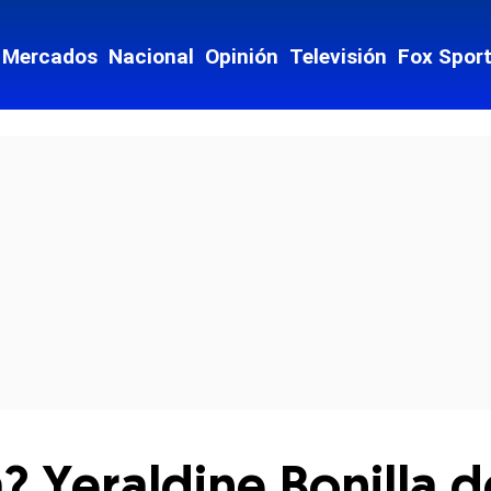
Mercados
Nacional
Opinión
Televisión
Fox Spor
cial-whatsapp
 Yeraldine Bonilla d