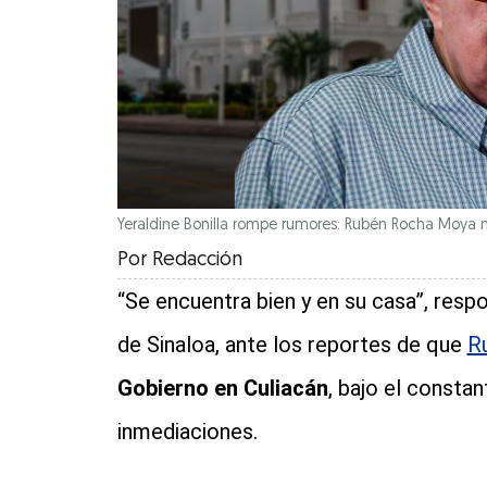
Yeraldine Bonilla rompe rumores: Rubén Rocha Moya no
Por
Redacción
“Se encuentra bien y en su casa”, resp
de Sinaloa, ante los reportes de que
R
Gobierno en Culiacán
, bajo el consta
inmediaciones.