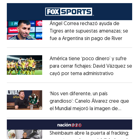
Ángel Correa rechazó ayuda de
Tigres ante supuestas amenazas; se
fue a Argentina sin pago de River
Opens 
Opens in new window
América tiene ‘poco dinero’ y sufre
para cerrar fichajes: David Vázquez se
cayó por tema administrativo
Opens in 
Opens in new window
‘Nos ven diferente, un país
grandioso’: Canelo Álvarez cree que
el Mundial mejoró la imagen de
Opens in new window
México
Opens in new window
Sheinbaum abre la puerta al fracking;