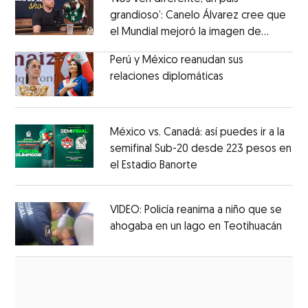
grandioso’: Canelo Álvarez cree que
el Mundial mejoró la imagen de
Opens in new window
México
Opens in new window
Perú y México reanudan sus
relaciones diplomáticas
Opens in new w
Opens in new window
México vs. Canadá: así puedes ir a la
semifinal Sub-20 desde 223 pesos en
el Estadio Banorte
Opens in new window
Opens in new window
VIDEO: Policía reanima a niño que se
ahogaba en un lago en Teotihuacán
Open
Opens in new window