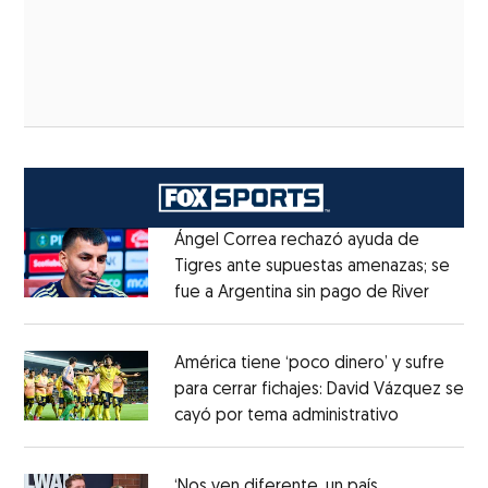
Ángel Correa rechazó ayuda de
Tigres ante supuestas amenazas; se
fue a Argentina sin pago de River
Opens 
Opens in new window
América tiene ‘poco dinero’ y sufre
para cerrar fichajes: David Vázquez se
cayó por tema administrativo
Opens in 
Opens in new window
‘Nos ven diferente, un país