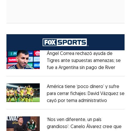
Ángel Correa rechazó ayuda de
Tigres ante supuestas amenazas; se
fue a Argentina sin pago de River
Opens 
Opens in new window
América tiene ‘poco dinero’ y sufre
para cerrar fichajes: David Vázquez se
cayó por tema administrativo
Opens in 
Opens in new window
‘Nos ven diferente, un país
grandioso’: Canelo Álvarez cree que