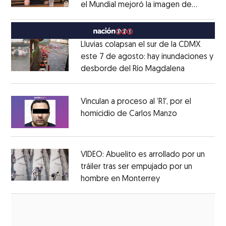
el Mundial mejoró la imagen de
Opens in new window
México
Opens in new window
Lluvias colapsan el sur de la CDMX
este 7 de agosto: hay inundaciones y
desborde del Río Magdalena
Opens in 
Opens in new window
Vinculan a proceso al ’R1′, por el
homicidio de Carlos Manzo
Opens in ne
Opens in new window
VIDEO: Abuelito es arrollado por un
tráiler tras ser empujado por un
hombre en Monterrey
Opens in new wi
Opens in new window