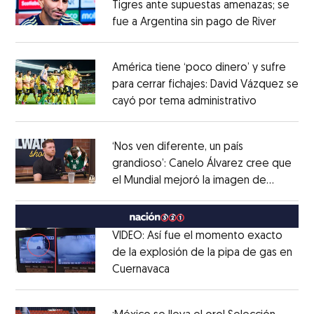
Tigres ante supuestas amenazas; se
fue a Argentina sin pago de River
Opens 
Opens in new window
América tiene ‘poco dinero’ y sufre
para cerrar fichajes: David Vázquez se
cayó por tema administrativo
Opens in 
Opens in new window
‘Nos ven diferente, un país
grandioso’: Canelo Álvarez cree que
el Mundial mejoró la imagen de
Opens in new window
México
Opens in new window
VIDEO: Así fue el momento exacto
de la explosión de la pipa de gas en
Cuernavaca
Opens in new window
Opens in new window