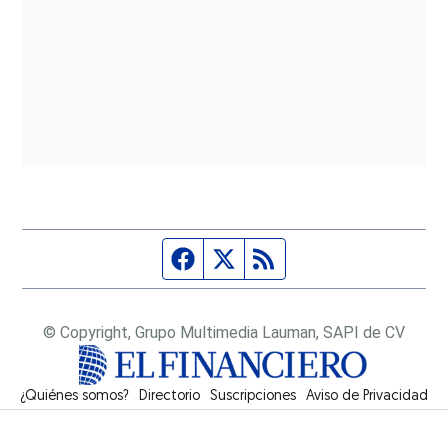
Página de Facebook
Fuente Twitter
Fuente RSS
© Copyright, Grupo Multimedia Lauman, SAPI de CV
¿Quiénes somos?
Directorio
Suscripciones
Opens in new window
Aviso de Privacidad