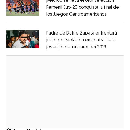
¡México se lleva el oro! Selección
Femenil Sub-23 conquista la final de
los Juegos Centroamericanos
Opens in 
Opens in new window
Padre de Dafne Zapata enfrentará
juicio por violación en contra de la
joven; lo denunciaron en 2019
Opens in 
Opens in new window