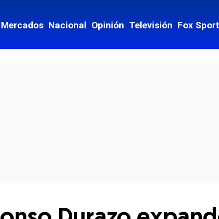
Mercados
Nacional
Opinión
Televisión
Fox Spor
cial-whatsapp
onso Durazo expande