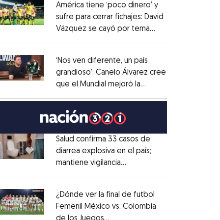
América tiene ‘poco dinero’ y
sufre para cerrar fichajes: David
Vázquez se cayó por tema
Opens in new window
administrativo
Opens in new window
‘Nos ven diferente, un país
grandioso’: Canelo Álvarez cree
que el Mundial mejoró la
Opens in new window
imagen de México
Opens in new window
Salud confirma 33 casos de
diarrea explosiva en el país;
mantiene vigilancia
Opens in new window
epidemiológica
Opens in new window
¿Dónde ver la final de futbol
Femenil México vs. Colombia
de los Juegos