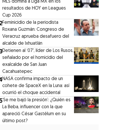
MLS domina a Liga MX en los
resultados de HOY en Leagues
Cup 2026
2
Feminicidio de la periodista
Roxana Guzmán: Congreso de
Veracruz aprueba desafuero del
alcalde de Ixhuatlán
3
Detienen al ‘07′, líder de Los Rusos,
señalado por el homicidio del
exalcalde de San Juan
Cacahuatepec
4
NASA confirma impacto de un
cohete de SpaceX en la Luna: así
ocurrió el choque accidental
5
‘Se me bajó la presión’: ¿Quién es
La Beba, influencer con la que
apareció César Gastélum en su
último post?