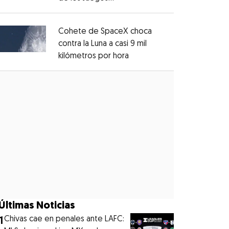
Opens in new window
Centroamericanos?
Opens in new window
Cohete de SpaceX choca
contra la Luna a casi 9 mil
kilómetros por hora
Opens in new window
Opens in new window
Últimas Noticias
1
Chivas cae en penales ante LAFC: