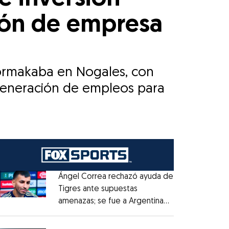
ción de empresa
Dormakaba en Nogales, con
 generación de empleos para
Ángel Correa rechazó ayuda de
Tigres ante supuestas
amenazas; se fue a Argentina
Opens in new window
sin pago de River
Opens in new window