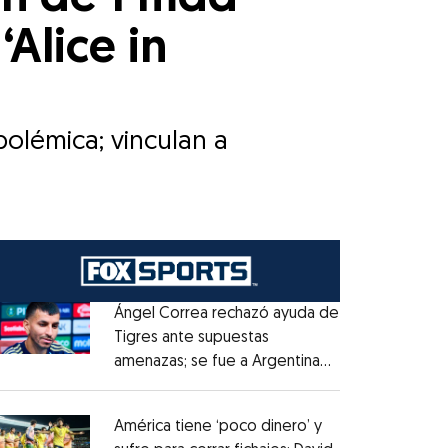
Alice in
olémica; vinculan a
Ángel Correa rechazó ayuda de
Tigres ante supuestas
amenazas; se fue a Argentina
Opens in new window
sin pago de River
Opens in new window
América tiene ‘poco dinero’ y