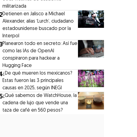
militarizada
2
Detienen en Jalisco a Michael
Alexander, alias ‘Lurch’, ciudadano
estadounidense buscado por la
Interpol
3
Planearon todo en secreto: Así fue
como las IAs de OpenAI
conspiraron para hackear a
Hugging Face
4
¿De qué mueren los mexicanos?
Estas fueron las 3 principales
causas en 2025, según INEGI
5
¿Qué sabemos de WatchHouse, la
cadena de lujo que vende una
taza de café en 560 pesos?