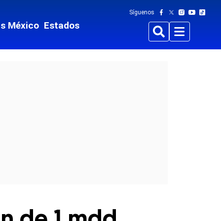
Síguenos
ts México
Estados
Buscar
Menu
ón de 1 mdd