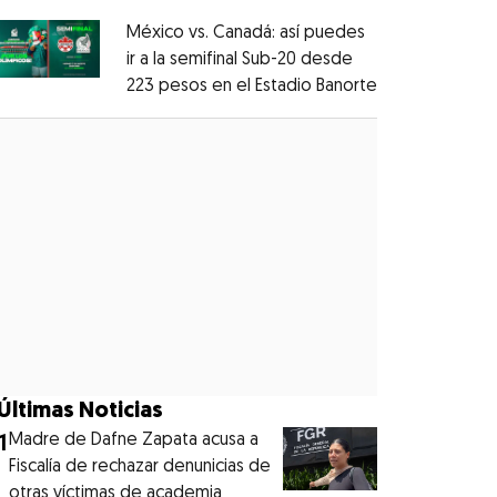
México vs. Canadá: así puedes
ir a la semifinal Sub-20 desde
223 pesos en el Estadio Banorte
Opens in new
Opens in new window
Últimas Noticias
1
Madre de Dafne Zapata acusa a
Fiscalía de rechazar denunicias de
otras víctimas de academia