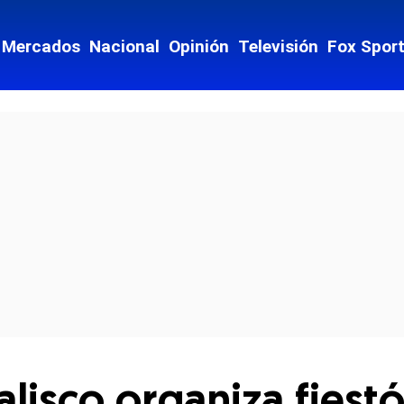
Mercados
Nacional
Opinión
Televisión
Fox Spor
cial-whatsapp
alisco organiza fiest