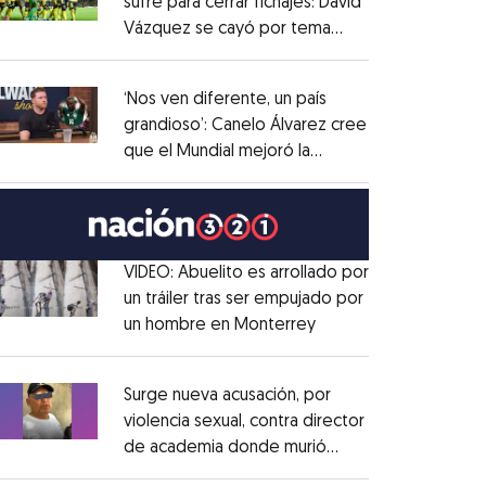
sufre para cerrar fichajes: David
Vázquez se cayó por tema
Opens in new window
administrativo
Opens in new window
‘Nos ven diferente, un país
grandioso’: Canelo Álvarez cree
que el Mundial mejoró la
Opens in new window
imagen de México
Opens in new window
VIDEO: Abuelito es arrollado por
un tráiler tras ser empujado por
un hombre en Monterrey
Opens in new windo
Opens in new window
Surge nueva acusación, por
violencia sexual, contra director
de academia donde murió
Opens in new window
Dafne Zapata
Opens in new window