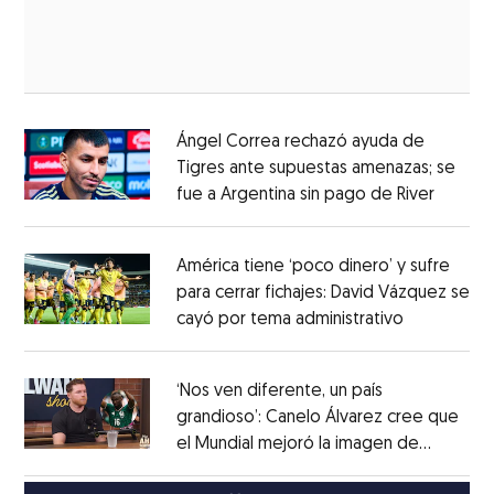
Ángel Correa rechazó ayuda de
Tigres ante supuestas amenazas; se
fue a Argentina sin pago de River
Opens 
Opens in new window
América tiene ‘poco dinero’ y sufre
para cerrar fichajes: David Vázquez se
cayó por tema administrativo
Opens in 
Opens in new window
‘Nos ven diferente, un país
grandioso’: Canelo Álvarez cree que
el Mundial mejoró la imagen de
Opens in new window
México
Opens in new window