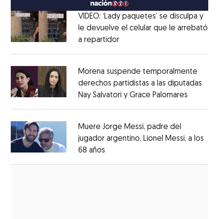
VIDEO: ‘Lady paquetes’ se disculpa y
le devuelve el celular que le arrebató
a repartidor
Opens in new window
Opens in new window
Morena suspende temporalmente
derechos partidistas a las diputadas
Nay Salvatori y Grace Palomares
Opens i
Opens in new window
Muere Jorge Messi, padre del
jugador argentino, Lionel Messi, a los
68 años
Opens in new window
Opens in new window