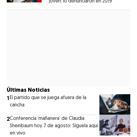
joven; lo denunciaron en 2019
Opens in 
Opens in new window
Últimas Noticias
1
El partido que se juega afuera de la
cancha
2
Conferencia ‘mañanera’ de Claudia
Sheinbaum hoy 7 de agosto: Síguela aquí
en vivo