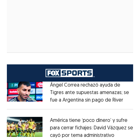
Ángel Correa rechazó ayuda de
Tigres ante supuestas amenazas; se
fue a Argentina sin pago de River
Opens 
Opens in new window
América tiene ‘poco dinero’ y sufre
para cerrar fichajes: David Vázquez se
cayó por tema administrativo
Opens in 