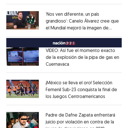
Opens in new window
‘Nos ven diferente, un país
grandioso’: Canelo Álvarez cree que
el Mundial mejoró la imagen de
Opens in new window
México
Opens in new window
VIDEO: Así fue el momento exacto
de la explosión de la pipa de gas en
Cuernavaca
Opens in new window
Opens in new window
¡México se lleva el oro! Selección
Femenil Sub-23 conquista la final de
los Juegos Centroamericanos
Opens in 
Opens in new window
Padre de Dafne Zapata enfrentará
juicio por violación en contra de la