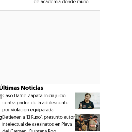
de academia donde murió
Opens in new window
Dafne Zapata
Opens in new window
Últimas Noticias
1
Caso Dafne Zapata: Inicia juicio
contra padre de la adolescente
por violación equiparada
2
Detienen a ‘El Ruso’, presunto autor
intelectual de asesinatos en Playa
del Carmen, Quintana Roo