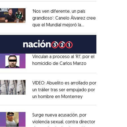
administrativo
Opens in new window
‘Nos ven diferente, un país
grandioso’: Canelo Álvarez cree
que el Mundial mejoró la
Opens in new window
imagen de México
Opens in new window
Vinculan a proceso al ’R1′, por el
homicidio de Carlos Manzo
Opens in new wind
Opens in new window
VIDEO: Abuelito es arrollado por
un tráiler tras ser empujado por
un hombre en Monterrey
Opens in new windo
Opens in new window
Surge nueva acusación, por
violencia sexual, contra director