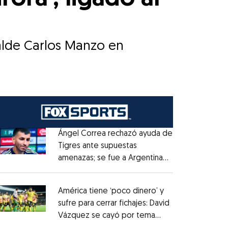
calde Carlos Manzo en
Ángel Correa rechazó ayuda de
Tigres ante supuestas
amenazas; se fue a Argentina
Opens in new window
sin pago de River
Opens in new window
América tiene ‘poco dinero’ y
sufre para cerrar fichajes: David
Vázquez se cayó por tema
Opens in new window