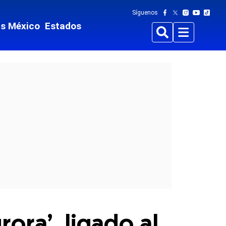
Síguenos
ts México
Estados
Buscar
Menu
ora’, ligado al